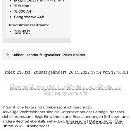
Ø 15,1 x 24,55 mm, H 4,2 mm
15
Steine
18.000 A/h
Gangreserve
44h
Produktionszeitraum:
1929
-
1937
Kaliber
,
Handaufzugskaliber
,
Rolex Kaliber
rolex_210.txt
· Zuletzt geändert:
26.11.2022 17:14
von
127.0.0.1
© Sämtliche Texte sind urheberrechtlich geschützt.
Jeweilige Rechteinhaber sind die Unterzeichner der Beiträge. Näheres
siehe Impressum. Bzgl. Einwänden und Beanstandungen (Urheber- und
andere Rechte) ebenfalls siehe dort.
Impressum
|
Datenschutz
|
Über
Uhren-Wiki
|
Urheberrecht