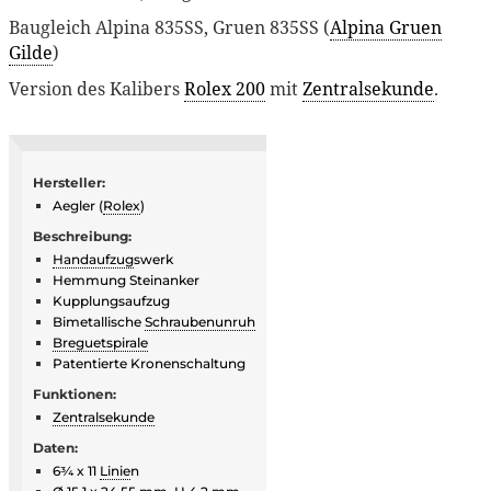
Baugleich Alpina 835SS, Gruen 835SS (
Alpina Gruen
Gilde
)
Version des Kalibers
Rolex 200
mit
Zentralsekunde
.
Hersteller:
Aegler (
Rolex
)
Beschreibung:
Handaufzug
swerk
Hemmung Steinanker
Kupplungsaufzug
Bimetallische
Schraubenunruh
Breguetspirale
Patentierte Kronenschaltung
Funktionen:
Zentralsekunde
Daten:
6¾ x 11
Linie
n