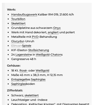
Werk:
Handaufzugswerk
Kaliber RM 019, 21.600 A/h
Tourbillon
Skelettiert
Grundplatine aus schwarzem
Onyx
Werk mit Hand dekoriert,
angliert
und poliert
Metallteile mit
PVD
-Behandlung
Glucydur
-Unruh
Elinvar
-
Spirale
KIF-Elastor-
Stoßsicherung
24
Lagerstein
e in
Weißgold
-
Chaton
s
Gangreserve 48 h
Gehäuse:
18 Kt.
Rosé-
oder
Weißgold
Maße 45 mm x 38,3 mm, H 12,15 mm
Entspiegelt
es
Saphirglas
Saphirglas
boden
Zifferblatt:
Schwarz,
skelettiert
Leuchtzeiger und -Indexe
Dekoration „Keltischer Knoten“, mit
Diamant
en besetzt