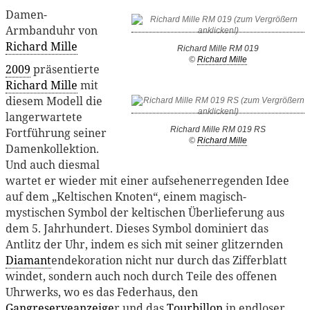
Damen-
Armbanduhr von
Richard Mille
Richard Mille RM 019
©
Richard Mille
2009
präsentierte
Richard Mille
mit
diesem Modell die
langerwartete
Richard Mille RM 019 RS
Fortführung seiner
©
Richard Mille
Damenkollektion.
Und auch diesmal
wartet er wieder mit einer aufsehenerregenden Idee
auf dem „Keltischen Knoten“, einem magisch-
mystischen Symbol der keltischen Überlieferung aus
dem 5. Jahrhundert. Dieses Symbol dominiert das
Antlitz der Uhr, indem es sich mit seiner glitzernden
Diamant
endekoration nicht nur durch das Zifferblatt
windet, sondern auch noch durch Teile des offenen
Uhrwerks, wo es das Federhaus, den
Gangreserveanzeige
r und das
Tourbillon
in endloser