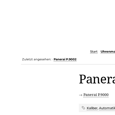
Start
Uhrenma
Zuletzt angesehen:
Panerai P.9002
•
Panera
→
Panerai P.9000
Kaliber
,
Automatik