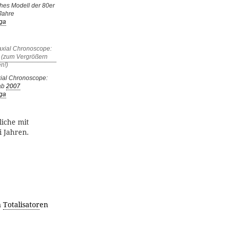
ches Modell der 80er
Jahre
ga
ial Chronoscope:
ab
2007
ga
liche mit
i Jahren.
n
Totalisator
en