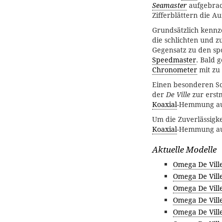
Seamaster
aufgebrac
Zifferblättern die Au
Grundsätzlich kennz
die schlichten und 
Gegensatz zu den sp
Speedmaster
. Bald 
Chronometer
mit zu
Einen besonderen Sc
der
De Ville
zur erstm
Koaxial
-Hemmung au
Um die Zuverlässigk
Koaxial
-Hemmung au
Aktuelle Modelle
Omega De Vill
Omega De Vill
Omega De Vill
Omega De Vill
Omega De Ville