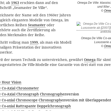
ht; ab
1963
erschien dann auf den
Omega De Ville: klassis
und 90er 
fschrift „Seamaster De Ville“.
©
Ome
eichnete der Name seit den 1960er Jahren
zugleich eleganten Modelle von Omega, im
ortlichen Reihen
Seamaster
oder
gehörte auch die Zertifizierung als
 den Merkmalen der Reihe.
Omega De Ville Co-ax
hritt vollzog man
1999
, als man ein Modell
Luxusserie 
©
Ome
aligen Präsentation der innovativen
serkor.
eit der neuen Technik zu unterstreichen, gewährt
Omega
für sämt
sgestatteten
De Ville
-Modelle eine Garantie von drei statt von zwe
e Hour Vision
e Co-Axial Chronometer
e Co-Axial Chronograph
Chronograph
enversion
e Co-axial Chronoscope
Chronograph
enversion mit überlappende
 Co-axial Rattrapante
Doppelchronograph