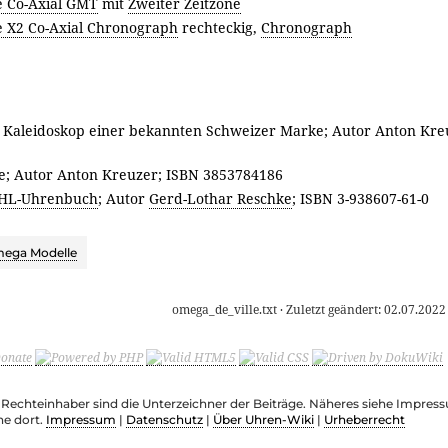
e Co-Axial GMT
mit
Zweiter Zeitzone
e X2 Co-Axial Chronograph
rechteckig,
Chronograph
Kaleidoskop einer bekannten Schweizer Marke; Autor Anton Kre
; Autor Anton Kreuzer; ISBN 3853784186
HL-Uhrenbuch
; Autor
Gerd-Lothar Reschke
; ISBN 3-938607-61-0
ega Modelle
omega_de_ville.txt
· Zuletzt geändert:
02.07.2022
e Rechteinhaber sind die Unterzeichner der Beiträge. Näheres siehe Impre
he dort.
Impressum
|
Datenschutz
|
Über Uhren-Wiki
|
Urheberrecht