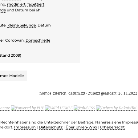
ing,
rhodiniert
,
facettiert
nde
und Datum bei 6h
ute,
Kleine Sekunde
, Datum
ell Cordovan,
Dornschließe
Stand 2009)
mos Modelle
nomos_zuerich_datum.txt
· Zuletzt geändert:
26.11.2022
e Rechteinhaber sind die Unterzeichner der Beiträge. Näheres siehe Impre
he dort.
Impressum
|
Datenschutz
|
Über Uhren-Wiki
|
Urheberrecht