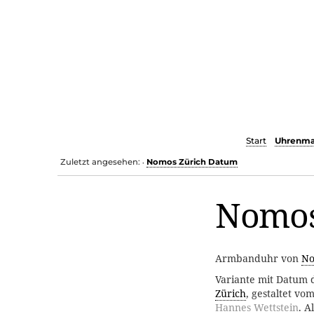
Start
Uhrenma
Zuletzt angesehen:
Nomos Zürich Datum
•
Nomos
Armbanduhr von
N
Variante mit Datum
Zürich
, gestaltet v
Hannes Wettstein
. A