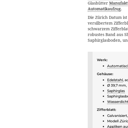
Glashütter
Manufakt
Automatikaufzug
.
Die Zürich Datum ist 
versilbertem Zifferb
schwarzem Zifferblat
robustes Band aus S
Saphirglasboden, und
Werk:
Automatisc
Gehäuse:
Edelstahl
, a
Ø 39,7 mm,
Saphirglas
Saphirglas
Wasserdich
Zifferblatt:
Galvanisiert
Modell
Züri
Appliken a