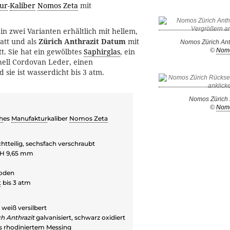
ur
-
Kaliber
Nomos Zeta
mit
in zwei Varianten erhältlich mit hellem,
latt und als
Zürich Anthrazit Datum
mit
Nomos Zürich Ant
©
Nom
t. Sie hat ein gewölbtes
Saphirglas
, ein
hell Cordovan Leder, einen
 sie ist wasserdicht bis 3 atm.
Nomos Zürich 
©
Nom
h
es
Manufaktur
kaliber
Nomos Zeta
chtteilig, sechsfach verschraubt
 H 9,65 mm
boden
t
bis 3 atm
, weiß versilbert
ch Anthrazit
galvanisiert, schwarz oxidiert
us
rhodiniert
em Messing