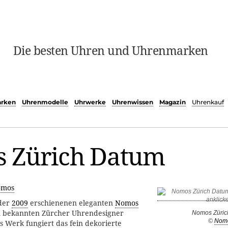
Die besten Uhren und Uhrenmarken
rken
Uhrenmodelle
Uhrwerke
Uhrenwissen
Magazin
Uhrenkauf
 Zürich Datum
omos
 der
2009
erschienenen eleganten
Nomos
om bekannten Zürcher Uhrendesigner
Nomos Züric
©
Nom
ls Werk fungiert das fein dekorierte