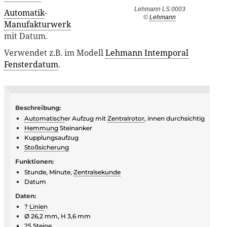
Lehmann LS 0003
Automatik
-
©
Lehmann
Manufakturwerk
mit Datum.
Verwendet z.B. im Modell
Lehmann Intemporal
Fensterdatum
.
Beschreibung:
Automatisch
er Aufzug mit
Zentralrotor
, innen durchsichtig
Hemmung
Steinanker
Kupplungsaufzug
Stoßsicherung
Funktionen:
Stunde, Minute,
Zentralsekunde
Datum
Daten:
?
Linie
n
Ø 26,2 mm, H 3,6 mm
25
Steine