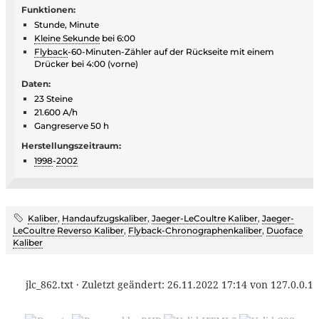
Funktionen:
Stunde, Minute
Kleine Sekunde
bei 6:00
Flyback
-60-Minuten-Zähler auf der Rückseite mit einem
Drücker bei 4:00 (vorne)
Daten:
23 Steine
21.600 A/h
Gangreserve 50 h
Herstellungszeitraum:
1998
-
2002
Kaliber
,
Handaufzugskaliber
,
Jaeger-LeCoultre Kaliber
,
Jaeger-
LeCoultre Reverso Kaliber
,
Flyback-Chronographenkaliber
,
Duoface
Kaliber
jlc_862.txt
· Zuletzt geändert:
26.11.2022 17:14
von
127.0.0.1