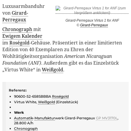
Luxusarmbanduhr
von
Girard-
Perregaux
Girard-Perregaux Virtus 1 for ANF
©
Girard-Perregaux
Chronograph
mit
Ewigem Kalender
im
Roségold
-Gehäuse. Präsentiert in einer limitierten
Edition von 40 Exemplaren zu Ehren der
Wohltätigkeitsorganisation
American Nicaraguan
Foundation (ANF)
. Außerdem gibt es das Einzelstück
„Virtus White“ in
Weißgold
.
Referenz:
90600-52-658SBBBA
Roségold
Virtus White,
Weißgold
(Einzelstück)
Werk
Automatik
-
Manufaktur
werk Girard-Perregaux
GP MV3170L
,
28.800 A/h
Chronograph