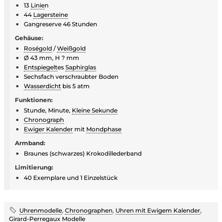
13
Linie
n
44
Lagersteine
Gangreserve 46 Stunden
Gehäuse:
Roségold
/
Weißgold
Ø 43 mm, H ? mm
Entspiegelt
es
Saphirglas
Sechsfach verschraubter Boden
Wasserdicht
bis 5 atm
Funktionen:
Stunde, Minute,
Kleine Sekunde
Chronograph
Ewiger Kalender
mit
Mondphase
Armband:
Braunes (schwarzes) Krokodillederband
Limitierung:
40 Exemplare und 1 Einzelstück
Uhrenmodelle
,
Chronographen
,
Uhren mit Ewigem Kalender
,
Girard-Perregaux Modelle