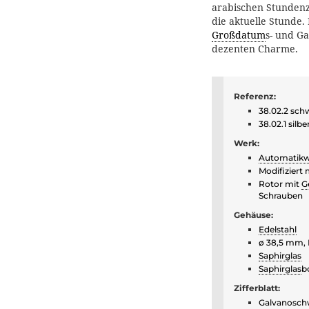
arabischen Stundenzi
die aktuelle Stunde
Großdatum
s- und G
dezenten Charme.
Referenz:
38.02.2 schw
38.02.1 silbe
Werk:
Automatik
Modifiziert 
Rotor mit
G
Schrauben
Gehäuse:
Edelstahl
ø 38,5 mm, 
Saphirglas
Saphirglas
b
Zifferblatt:
Galvanoschw