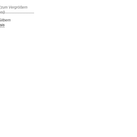
Silbern
sis