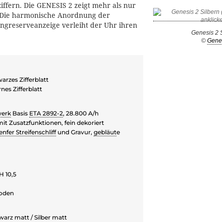
ffern. Die GENESIS 2 zeigt mehr als nur
. Die harmonische Anordnung der
angreserveanzeige verleiht der Uhr ihren
Genesis 2 
©
Gene
arzes Zifferblatt
rnes Zifferblatt
werk
Basis
ETA 2892-2
, 28.800 A/h
mit Zusatzfunktionen, fein dekoriert
enfer Streifenschliff
und Gravur,
gebläut
e
H 10,5
oden
arz matt / Silber matt