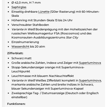
Ø 42,0 mm, H ? mm
Saphirglas
Einseitig drehbare
Lünette
(120er Rasterung) mit 60-Minuten-
Skala
Höhenring mit Stunden-Skala 13 bis 24 Uhr
Verschraubter Stahlboden
Variante in Weiß
Bodenprägung mit den Hoheitszeichen der
russischen Weltraumagentur FSA (Roscosmos) und des
Kosmonauten-Ausbildungszentrums
Star City
Einzelnumerierung
Wasserdicht
bis 20 atm
Zifferblatt:
Schwarz matt
Große arabische Zahlen, Indexe und Zeiger mit
Superluminova
Stopp-Sekundenzeiger orange mit Superluminova-
Leuchtpunkt
Leuchtmasse mit blauem Nachleuchteffekt
Variante in Weiß
Weißes Zifferblatt komplett in
Superluminova
,
markante arabische Zahlen und breite Indizes in Schwarz,
blauer Sekundenzeiger mit Superluminova-Kapsel
Zweisprachige Tag- / Datumsanzeige (Deutsch oder Englisch
einstellbar)
Funktionen: