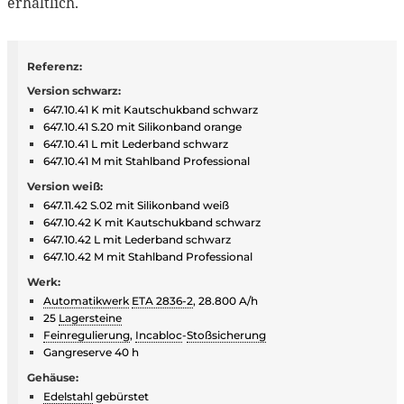
erhältlich.
Referenz:
Version schwarz:
647.10.41 K mit Kautschukband schwarz
647.10.41 S.20 mit Silikonband orange
647.10.41 L mit Lederband schwarz
647.10.41 M mit Stahlband Professional
Version weiß:
647.11.42 S.02 mit Silikonband weiß
647.10.42 K mit Kautschukband schwarz
647.10.42 L mit Lederband schwarz
647.10.42 M mit Stahlband Professional
Werk:
Automatikwerk
ETA 2836-2
, 28.800 A/h
25
Lagersteine
Feinregulierung
,
Incabloc
-
Stoßsicherung
Gangreserve 40 h
Gehäuse:
Edelstahl
gebürstet