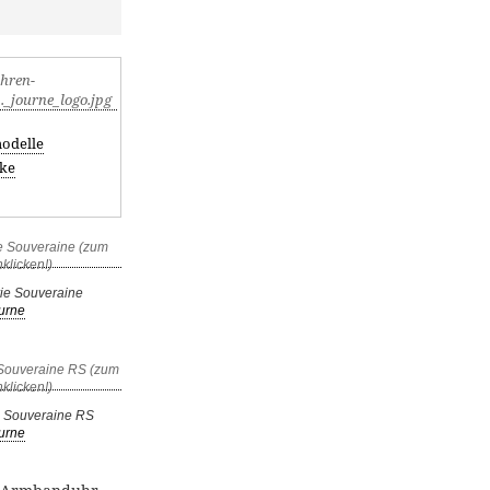
odelle
ke
rie Souveraine
ourne
ie Souveraine RS
ourne