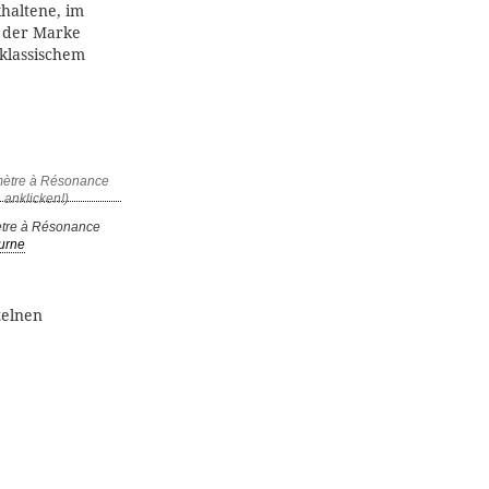
haltene, im
t der Marke
 klassischem
ètre à Résonance
ourne
zelnen