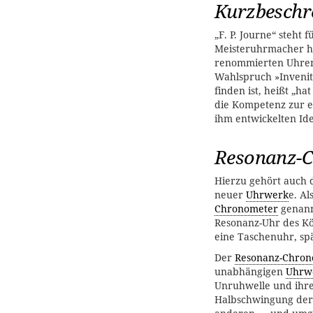
Kurzbeschr
„F. P. Journe“ steht 
Meisteruhrmacher hin
renommierten Uhren
Wahlspruch »Invenit 
finden ist, heißt „h
die Kompetenz zur e
ihm entwickelten Id
Resonanz-
Hierzu gehört auch d
neuer
Uhrwerk
e. Al
Chronometer
genannt
Resonanz-Uhr des Kö
eine Taschenuhr, sp
Der
Resonanz-Chron
unabhängigen
Uhrw
Unruhwelle und ihre
Halbschwingung der 