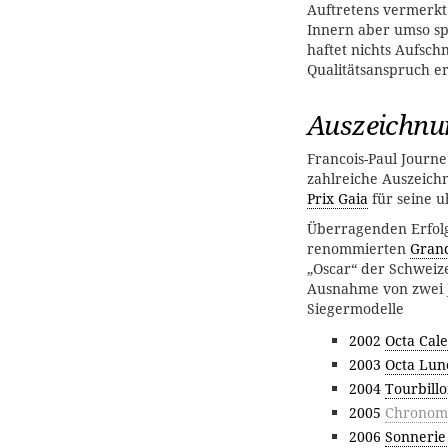
Auftretens vermerkt
Innern aber umso sp
haftet nichts Aufsch
Qualitätsanspruch erf
Auszeichnu
Francois-Paul Journe
zahlreiche Auszeic
Prix Gaia
für seine u
Überragenden Erfolg
renommierten
Grand
„Oscar“ der Schweiz
Ausnahme von zwei 
Siegermodelle
2002
Octa Cal
2003
Octa Lun
2004
Tourbill
2005
Chronomè
2006
Sonnerie