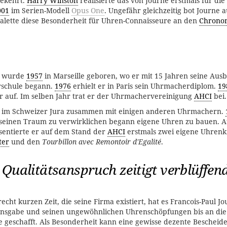
ekehrt.
Harry Winston
realisierte das von Journe erstmals für d
001
im Serien-Modell
Opus One
. Ungefähr gleichzeitig bot Journe 
alette diese Besonderheit für Uhren-Connaisseure an den
Chrono
wurde
1957
in Marseille geboren, wo er mit 15 Jahren seine Aus
rschule begann.
1976
erhielt er in Paris sein Uhrmacherdiplom.
19
er auf. Im selben Jahr trat er der Uhrmachervereinigung
AHCI
bei.
r im Schweizer Jura zusammen mit einigen anderen Uhrmachern.
 seinen Traum zu verwirklichen begann eigene Uhren zu bauen. A
entierte er auf dem Stand der
AHCI
erstmals zwei eigene Uhrenk
ter
und den
Tourbillon avec Remontoir d'Egalité
.
 Qualitätsanspruch zeitigt verblüffen
cht kurzen Zeit, die seine Firma existiert, hat es Francois-Paul Jo
onsgabe und seinen ungewöhnlichen Uhrenschöpfungen bis an die 
 geschafft. Als Besonderheit kann eine gewisse dezente Bescheide