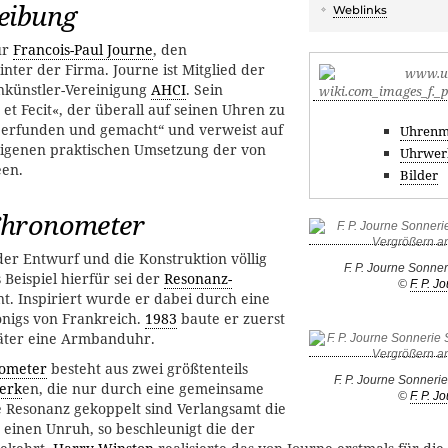
eibung
Weblinks
für
Francois-Paul Journe
, den
ter der Firma. Journe ist Mitglied der
künstler-Vereinigung
AHCI
. Sein
et Fecit«, der überall auf seinen Uhren zu
at erfunden und gemacht“ und verweist auf
Uhrenm
igenen praktischen Umsetzung der von
Uhrwer
een.
Bilder
Chronometer
er Entwurf und die Konstruktion völlig
F. P. Journe Sonne
s Beispiel hierfür sei der
Resonanz-
©
F. P. J
. Inspiriert wurde er dabei durch eine
nigs von Frankreich.
1983
baute er zuerst
äter eine Armbanduhr.
ometer
besteht aus zwei größtenteils
F. P. Journe Sonner
erk
en, die nur durch eine gemeinsame
©
F. P. J
 Resonanz gekoppelt sind Verlangsamt die
einen Unruh, so beschleunigt die der