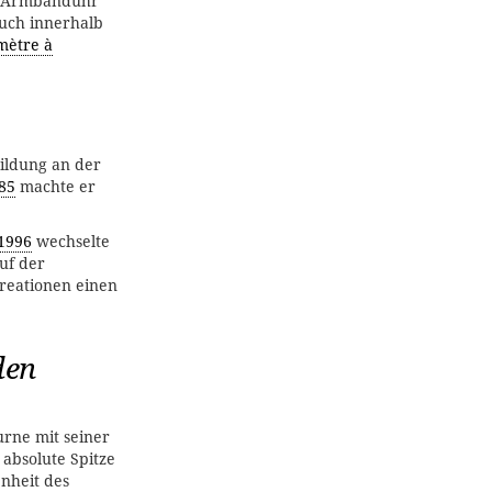
ie Armbanduhr
auch innerhalb
mètre à
bildung an der
85
machte er
1996
wechselte
uf der
reationen einen
den
urne mit seiner
absolute Spitze
nheit des