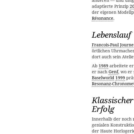
anderen — und umg
adaptierte Prinzip
2
der eigenen Modellp
Résonance
.
Lebenslauf
Francois-Paul Journe
örtlichen Uhrmache
dort auch sein Ateli
Ab
1989
arbeitete e
er nach
Genf
, wo er
Baselworld
1999
präs
Resonanz-Chronome
Klassischer
Erfolg
Innerhalb der noch re
genialen Konstrukti
der Haute Horlogerie