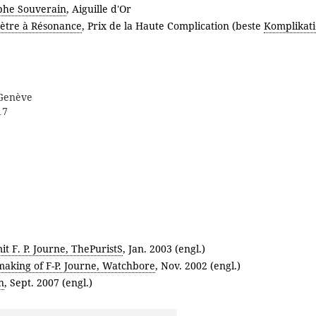
phe Souverain
, Aiguille d'Or
tre à Résonance
, Prix de la Haute Complication (beste
Komplikat
 Genève
17
it F. P. Journe, ThePuristS
, Jan. 2003 (engl.)
aking of F-P. Journe, Watchbore
, Nov. 2002 (engl.)
n
, Sept. 2007 (engl.)