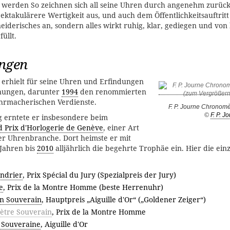
 werden So zeichnen sich all seine Uhren durch angenehm zurück
ektakulärere Wertigkeit aus, und auch dem Öffentlichkeitsauftrit
neiderisches an, sondern alles wirkt ruhig, klar, gediegen und von
üllt.
ngen
 erhielt für seine Uhren und Erfindungen
hnungen, darunter
1994
den renommierten
hrmacherischen Verdienste.
F. P. Journe Chronom
©
F. P. J
 erntete er insbesondere beim
 Prix d'Horlogerie de Genève
, einer Art
er Uhrenbranche. Dort heimste er mit
Jahren bis
2010
alljährlich die begehrte Trophäe ein. Hier die ein
endrier
, Prix Spécial du Jury (Spezialpreis der Jury)
e
, Prix de la Montre Homme (beste Herrenuhr)
on Souverain
, Hauptpreis „Aiguille d'Or“ („Goldener Zeiger“)
tre Souverain
, Prix de la Montre Homme
 Souveraine
, Aiguille d'Or