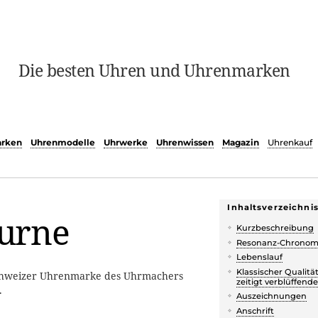
Die besten Uhren und Uhrenmarken
rken
Uhrenmodelle
Uhrwerke
Uhrenwissen
Magazin
Uhrenkauf
Inhaltsverzeichni
ourne
Kurzbeschreibung
Resonanz-Chronom
Lebenslauf
Klassischer Qualit
Schweizer Uhrenmarke des Uhrmachers
zeitigt verblüffend
.
Auszeichnungen
Anschrift