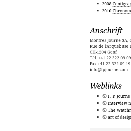
2008
Centigra
2010
Chronomè
Anschrift
Montres Journe SA,
Rue de l'Arquebuse 
CH-1204 Genf
Tél. +41 22 322 09 09
Fax +41 22 322 09 19
info@fpjourne.com
Weblinks
F. P. Journe
Interview m
The Watchm
art of desig