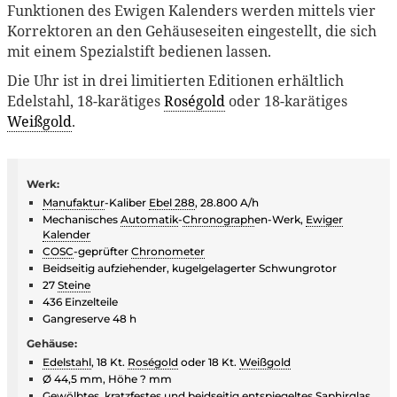
Funktionen des Ewigen Kalenders werden mittels vier
Korrektoren an den Gehäuseseiten eingestellt, die sich
mit einem Spezialstift bedienen lassen.
Die Uhr ist in drei limitierten Editionen erhältlich
Edelstahl, 18-karätiges
Roségold
oder 18-karätiges
Weißgold
.
Werk:
Manufaktur
-Kaliber
Ebel 288
, 28.800 A/h
Mechanisches
Automatik
-
Chronograph
en-Werk,
Ewiger
Kalender
COSC
-geprüfter
Chronometer
Beidseitig aufziehender, kugelgelagerter Schwungrotor
27
Steine
436 Einzelteile
Gangreserve 48 h
Gehäuse:
Edelstahl
, 18 Kt.
Roségold
oder 18 Kt.
Weißgold
Ø 44,5 mm, Höhe ? mm
Gewölbtes, kratzfestes und beidseitig entspiegeltes
Saphirglas