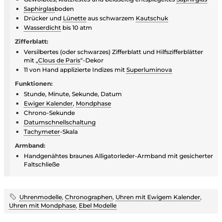
Saphirglas
boden
Drücker und
Lünette
aus schwarzem
Kautschuk
Wasserdicht
bis 10 atm
Zifferblatt:
Versilbertes (oder schwarzes) Zifferblatt und Hilfszifferblätter
mit „
Clous de Paris
“-Dekor
11 von Hand applizierte Indizes mit
Superluminova
Funktionen:
Stunde, Minute, Sekunde, Datum
Ewiger Kalender
,
Mondphase
Chrono-Sekunde
Datumschnellschaltung
Tachymeter
-Skala
Armband:
Handgenähtes braunes Alligatorleder-Armband mit gesicherter
Faltschließe
Uhrenmodelle
,
Chronographen
,
Uhren mit Ewigem Kalender
,
Uhren mit Mondphase
,
Ebel Modelle