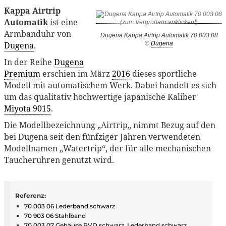
Kappa Airtrip
Automatik
ist eine
Armbanduhr von
Dugena Kappa Airtrip Automatik 70 003 08
Dugena
.
©
Dugena
In der Reihe
Dugena
Premium
erschien im März
2016
dieses sportliche
Modell mit automatischem Werk. Dabei handelt es sich
um das qualitativ hochwertige japanische Kaliber
Miyota 9015
.
Die Modellbezeichnung „Airtrip„ nimmt Bezug auf den
bei Dugena seit den fünfziger Jahren verwendeten
Modellnamen „Watertrip“, der für alle mechanischen
Taucheruhren genutzt wird.
Referenz:
70 003 06 Lederband schwarz
70 903 06 Stahlband
70 003 07 Gehäuse
PVD
schwarz, Lederband schwarz