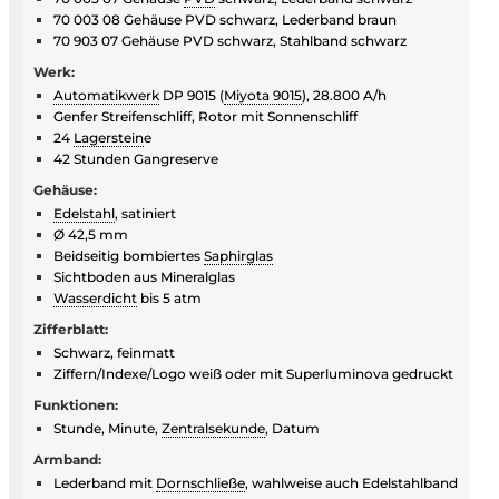
70 003 08 Gehäuse PVD schwarz, Lederband braun
70 903 07 Gehäuse PVD schwarz, Stahlband schwarz
Werk:
Automatikwerk
DP 9015 (
Miyota 9015
), 28.800 A/h
Genfer Streifenschliff, Rotor mit Sonnenschliff
24
Lagerstein
e
42 Stunden Gangreserve
Gehäuse:
Edelstahl
, satiniert
Ø 42,5 mm
Beidseitig bombiertes
Saphirglas
Sichtboden aus Mineralglas
Wasserdicht
bis 5 atm
Zifferblatt:
Schwarz, feinmatt
Ziffern/Indexe/Logo weiß oder mit Superluminova gedruckt
Funktionen:
Stunde, Minute,
Zentralsekunde
, Datum
Armband:
Lederband mit
Dornschließe
, wahlweise auch Edelstahlband