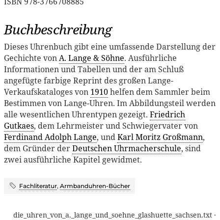
ISBN 978-3766708885
Buchbeschreibung
Dieses Uhrenbuch gibt eine umfassende Darstellung der
Gechichte von
A. Lange & Söhne
. Ausführliche
Informationen und Tabellen und der am Schluß
angefügte farbige Reprint des großen Lange-
Verkaufskataloges von
1910
helfen dem Sammler beim
Bestimmen von Lange-Uhren. Im Abbildungsteil werden
alle wesentlichen Uhrentypen gezeigt.
Friedrich
Gutkaes
, dem Lehrmeister und Schwiegervater von
Ferdinand Adolph Lange
, und
Karl Moritz Großmann
,
dem Gründer der
Deutschen Uhrmacherschule
, sind
zwei ausführliche Kapitel gewidmet.
Fachliteratur
,
Armbanduhren-Bücher
die_uhren_von_a._lange_und_soehne_glashuette_sachsen.txt
·