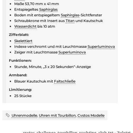
Maße 53,70 mm x 41 mm
Entspiegeltes
Saphirglas
Boden mit entspiegeltem
Saphirglas
-Sichtfenster
Schraubkrone mit Insert aus
Titan
und Kautschuk
Wasserdicht
bis 10 atm
Zifferblatt:
Skelettiert
Indexe verchromt und mit Leuchtmasse
Superluminova
Zeiger mit Leuchtmasse
Superluminova
Funktionen:
Stunde, Minute, „3 x 20 Sekunden“-Anzeige
Armband:
Blauer Kautschuk mit
Faltschließe
Limitierung:
25 Stücke
Uhrenmodelle
,
Uhren mit Tourbillon
,
Cvstos Modelle
cvstos_challenge_tourbillon_yachting_club.txt
· Zuletzt