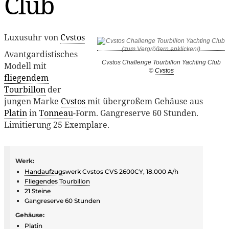
Club
Luxusuhr von
Cvstos
Avantgardistisches
Cvstos Challenge Tourbillon Yachting Club
Modell mit
©
Cvstos
fliegendem
Tourbillon
der
jungen Marke
Cvstos
mit übergroßem Gehäuse aus
Platin
in
Tonneau
-Form. Gangreserve 60 Stunden.
Limitierung 25 Exemplare.
Werk:
Handaufzug
swerk Cvstos CVS 2600CY, 18.000 A/h
Fliegendes Tourbillon
21
Steine
Gangreserve 60 Stunden
Gehäuse:
Platin