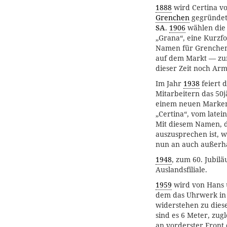
1888
wird Certina vo
Grenchen
gegründet 
SA
.
1906
wählen die
„Grana“, eine Kurzf
Namen für Grenchen
auf dem Markt — zu
dieser Zeit noch A
Im Jahr
1938
feiert 
Mitarbeitern das 50
einem neuen Marken
„Certina“, vom latein
Mit diesem Namen, d
auszusprechen ist, 
nun an auch außerha
1948
, zum 60. Jubil
Auslandsfiliale.
1959
wird von Hans u
dem das Uhrwerk in 
widerstehen zu diese
sind es 6 Meter, zug
an vorderster Front 