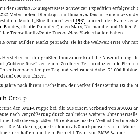
mit der
Certina DS
ausgerüstete Schweizer Expedition erfolgreich 
8.222 Meter hohen Dhaulagiri im Himalaya. Das mit einem besonde
estattete Modell „Blue Ribbon“ wird
1961
lanciert; der Name verwe
n Bandes
, die die Dampfer Queen Mary, Normandie und United Sta
uf der Transatlantik-Route Europa-New York erhalten haben.
a Biostar
auf den Markt gebracht; sie ist die weltweit erste Uhr mi
s Hersteller mit der größten Innovationskraft die Auszeichnung „I
 „Goldene Rose“ verliehen. Zu dieser Zeit produziert die Firma m
 Uhrenkomponenten pro Tag und verbraucht dabei 53.000 Rubine. 
ich auf 600.000 Uhren.
20 Jahre nach ihrem Erscheinen, der Verkauf der Certina DS die M
ch Group
Certina der
SMH
-Gruppe bei, die aus einem Verbund von
ASUAG
a
heute nach Vergrößerung durch zahlreiche weitere Uhrenherstel
 Innerhalb dieses größten Uhrenkonzerns der Welt ist Certina als S
ert. Die Marke engagiert sich nun als Sportsponsor, v.a. im Motor
admeisterschaften und beim Formel 1 Team von BMW Sauber.