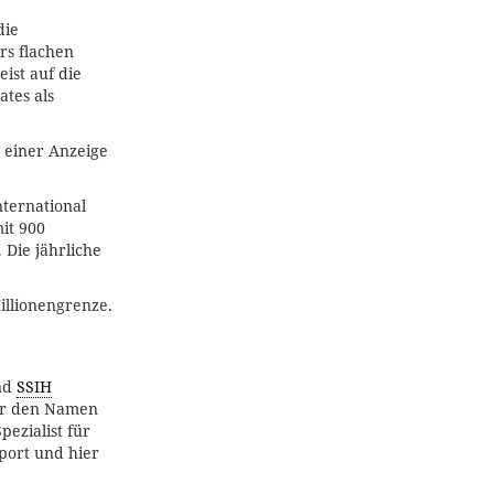
die
rs flachen
ist auf die
tes als
t einer Anzeige
nternational
it 900
Die jährliche
illionengrenze.
nd
SSIH
ler den Namen
pezialist für
sport und hier