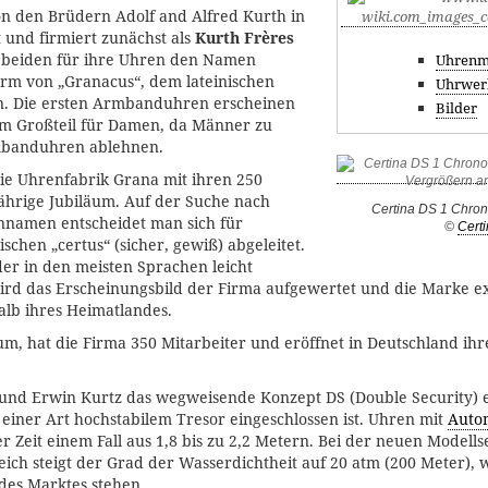
n den Brüdern Adolf and Alfred Kurth in
und firmiert zunächst als
Kurth Frères
 beiden für ihre Uhren den Namen
Uhrenm
orm von „Granacus“, dem lateinischen
Uhrwer
. Die ersten Armbanduhren erscheinen
Bilder
m Großteil für Damen, da Männer zu
rmbanduhren ablehnen.
die Uhrenfabrik Grana mit ihren 250
jährige Jubiläum. Auf der Suche nach
Certina DS 1 Chro
namen entscheidet man sich für
©
Cert
ischen „certus“ (sicher, gewiß) abgeleitet.
er in den meisten Sprachen leicht
wird das Erscheinungsbild der Firma aufgewertet und die Marke e
lb ihres Heimatlandes.
äum, hat die Firma 350 Mitarbeiter und eröffnet in Deutschland ihr
nd Erwin Kurtz das wegweisende Konzept DS (Double Security) en
einer Art hochstabilem Tresor eingeschlossen ist. Uhren mit
Auto
r Zeit einem Fall aus 1,8 bis zu 2,2 Metern. Bei der neuen Modells
leich steigt der Grad der Wasserdichtheit auf 20 atm (200 Meter),
des Marktes stehen.