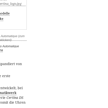
odelle
ke
no Automatique
ina
xpandiert von
e erste
twickelt, bei
matikwerk
erie
Certina DS
 womit die Uhren