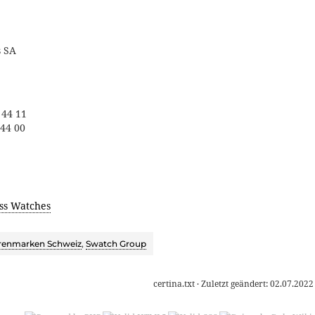
s SA
 44 11
 44 00
ss Watches
renmarken Schweiz
,
Swatch Group
certina.txt
· Zuletzt geändert:
02.07.2022