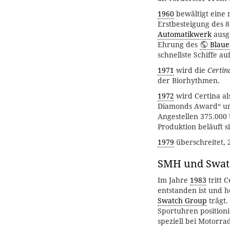
1960
bewältigt eine 
Erstbesteigung des 
Automatikwerk
ausg
Ehrung des
Blaue
schnellste Schiffe a
1971
wird die
Certin
der Biorhythmen.
1972
wird Certina al
Diamonds Award“ und
Angestellen 375.000
Produktion beläuft s
1979
überschreitet, 
SMH und Swat
Im Jahre
1983
tritt 
entstanden ist und 
Swatch Group
trägt.
Sportuhren positioni
speziell bei Motorr