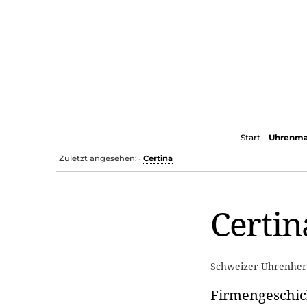
Start
Uhrenma
Zuletzt angesehen:
Certina
•
Certin
Schweizer Uhrenhers
Firmengeschic