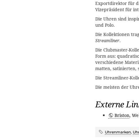
Exportdirektor für 
Vizepräsident für in
Die Uhren sind inspir
und Polo.
Die Kollektionen tr
Streamliner
.
Die Clubmaster-Kolle
Form aus: quadratisc
verschiedene Materia
matten, satinierten,
Die Streamliner-Koll
Die meisten der Uhr
Externe Lin
Briston
, We
Uhrenmarken
,
Uh