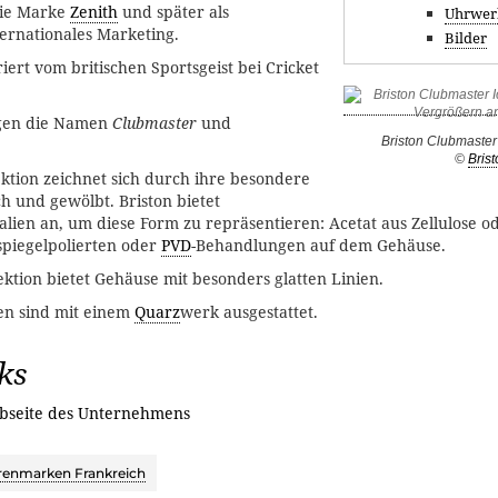
die Marke
Zenith
und später als
Uhrwer
ternationales Marketing.
Bilder
iert vom britischen Sportsgeist bei Cricket
agen die Namen
Clubmaster
und
Briston Clubmaster 
©
Bris
ktion zeichnet sich durch ihre besondere
h und gewölbt. Briston bietet
lien an, um diese Form zu repräsentieren: Acetat aus Zellulose o
 spiegelpolierten oder
PVD
-Behandlungen auf dem Gehäuse.
ektion bietet Gehäuse mit besonders glatten Linien.
en sind mit einem
Quarz
werk ausgestattet.
ks
bseite des Unternehmens
renmarken Frankreich