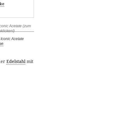
ke
Iconic Acetate
ton
der
Edelstahl
mit