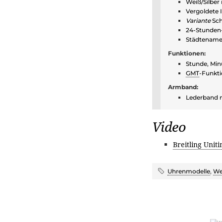
Weiß/Silber
Vergoldete 
Variante
Sch
24-Stunden
Städtenamen
Funktionen:
Stunde, Min
GMT
-Funkt
Armband:
Lederband 
Video
Breitling Unit
Uhrenmodelle
,
We