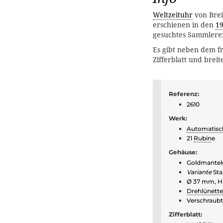
Weltzeituhr
von Brei
erschienen in den
1
gesuchtes Sammlere
Es gibt neben dem fr
Zifferblatt und breit
Referenz:
2610
Werk:
Automatisc
21
Rubin
e
Gehäuse:
Goldmantel
Variante
St
Ø 37 mm, H
Drehlünette
Verschraub
Zifferblatt: