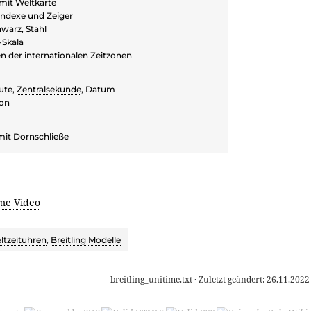
 mit Weltkarte
Indexe und Zeiger
warz, Stahl
-Skala
 der internationalen Zeitzonen
ute,
Zentralsekunde
, Datum
ion
mit
Dornschließe
ime Video
ltzeituhren
,
Breitling Modelle
breitling_unitime.txt
· Zuletzt geändert:
26.11.2022