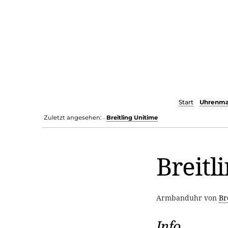
Start
Uhrenma
Zuletzt angesehen:
Breitling Unitime
•
Breitl
Armbanduhr von
Br
Info