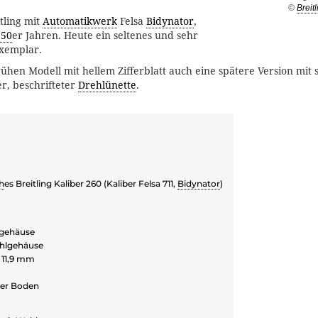
©
Breitl
tling mit
Automatikwerk
Felsa
Bidynator
,
950
er Jahren. Heute ein seltenes und sehr
xemplar.
ühen Modell mit hellem Zifferblatt auch eine spätere Version mi
er, beschrifteter
Drehlünette
.
h
es Breitling Kaliber 260 (Kaliber Felsa 711,
Bidynator
)
gehäuse
ahlgehäuse
 11,9 mm
ter Boden