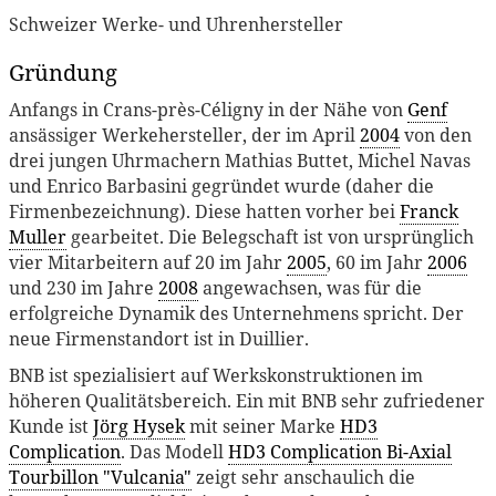
Schweizer Werke- und Uhrenhersteller
Gründung
Anfangs in Crans-près-Céligny in der Nähe von
Genf
ansässiger Werkehersteller, der im April
2004
von den
drei jungen Uhrmachern Mathias Buttet, Michel Navas
und Enrico Barbasini gegründet wurde (daher die
Firmenbezeichnung). Diese hatten vorher bei
Franck
Muller
gearbeitet. Die Belegschaft ist von ursprünglich
vier Mitarbeitern auf 20 im Jahr
2005
, 60 im Jahr
2006
und 230 im Jahre
2008
angewachsen, was für die
erfolgreiche Dynamik des Unternehmens spricht. Der
neue Firmenstandort ist in Duillier.
BNB ist spezialisiert auf Werkskonstruktionen im
höheren Qualitätsbereich. Ein mit BNB sehr zufriedener
Kunde ist
Jörg Hysek
mit seiner Marke
HD3
Complication
. Das Modell
HD3 Complication Bi-Axial
Tourbillon "Vulcania"
zeigt sehr anschaulich die