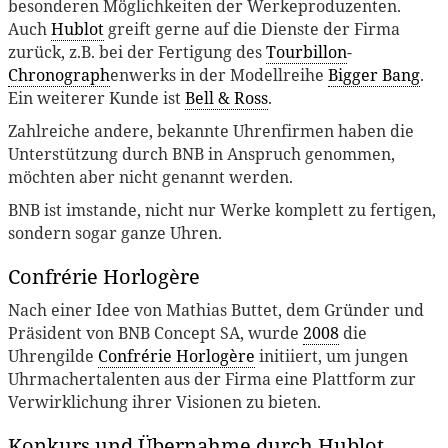
besonderen Möglichkeiten der Werkeproduzenten.
Auch
Hublot
greift gerne auf die Dienste der Firma
zurück, z.B. bei der Fertigung des
Tourbillon
-
Chronograph
enwerks in der Modellreihe
Bigger Bang
.
Ein weiterer Kunde ist
Bell & Ross
.
Zahlreiche andere, bekannte Uhrenfirmen haben die
Unterstützung durch BNB in Anspruch genommen,
möchten aber nicht genannt werden.
BNB ist imstande, nicht nur Werke komplett zu fertigen,
sondern sogar ganze Uhren.
Confrérie Horlogère
Nach einer Idee von Mathias Buttet, dem Gründer und
Präsident von BNB Concept SA, wurde
2008
die
Uhrengilde
Confrérie Horlogère
initiiert, um jungen
Uhrmachertalenten aus der Firma eine Plattform zur
Verwirklichung ihrer Visionen zu bieten.
Konkurs und Übernahme durch Hublot