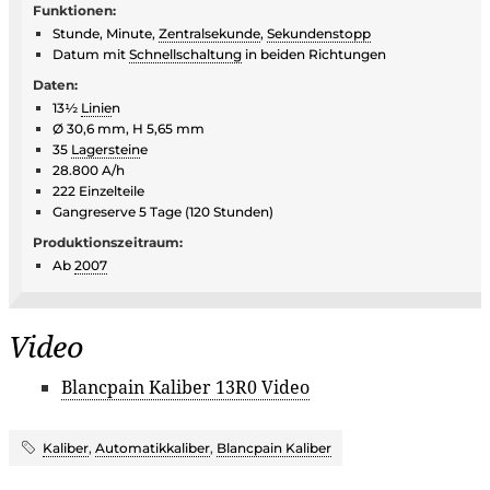
Funktionen:
Stunde, Minute,
Zentralsekunde
,
Sekundenstopp
Datum mit
Schnellschaltung
in beiden Richtungen
Daten:
13½
Linie
n
Ø 30,6 mm, H 5,65 mm
35
Lagerstein
e
28.800 A/h
222 Einzelteile
Gangreserve 5 Tage (120 Stunden)
Produktionszeitraum:
Ab
2007
Video
Blancpain Kaliber 13R0 Video
Kaliber
,
Automatikkaliber
,
Blancpain Kaliber