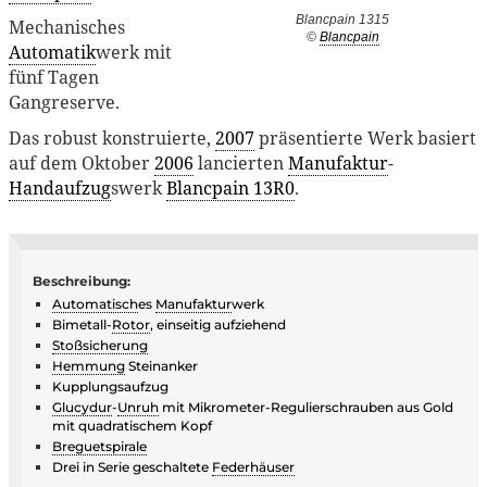
Blancpain 1315
Mechanisches
©
Blancpain
Automatik
werk mit
fünf Tagen
Gangreserve.
Das robust konstruierte,
2007
präsentierte Werk basiert
auf dem Oktober
2006
lancierten
Manufaktur
-
Handaufzug
swerk
Blancpain 13R0
.
Beschreibung:
Automatisch
es
Manufaktur
werk
Bimetall-
Rotor
, einseitig aufziehend
Stoßsicherung
Hemmung
Steinanker
Kupplungsaufzug
Glucydur
-
Unruh
mit Mikrometer-Regulierschrauben aus Gold
mit quadratischem Kopf
Breguetspirale
Drei in Serie geschaltete
Federhäuser