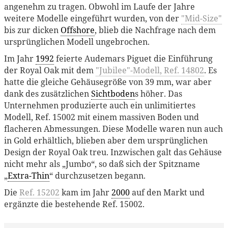
angenehm zu tragen. Obwohl im Laufe der Jahre
weitere Modelle eingeführt wurden, von der
"Mid-Size"
bis zur dicken
Offshore
, blieb die Nachfrage nach dem
ursprünglichen Modell ungebrochen.
Im Jahr
1992
feierte Audemars Piguet die Einführung
der Royal Oak mit dem
"Jubilee"-Modell, Ref. 14802
. Es
hatte die gleiche Gehäusegröße von 39 mm, war aber
dank des zusätzlichen
Sichtboden
s höher. Das
Unternehmen produzierte auch ein unlimitiertes
Modell, Ref. 15002 mit einem massiven Boden und
flacheren Abmessungen. Diese Modelle waren nun auch
in Gold erhältlich, blieben aber dem ursprünglichen
Design der Royal Oak treu. Inzwischen galt das Gehäuse
nicht mehr als „Jumbo“, so daß sich der Spitzname
„
Extra-Thin
“ durchzusetzen begann.
Die
Ref. 15202
kam im Jahr
2000
auf den Markt und
ergänzte die bestehende Ref. 15002.