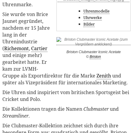
Uhrenmarke.
Uhrenmodelle
Sie wurde von Brice
Uhrwerke
Jaunet gegründet,
Bilder
nachdem er 15 Jahre
lang in der
Uhrenindustrie
(
Richemont
,
Cartier
Briston Clubmaster Iconic Acetate
und einige mehr)
©
Briston
gearbeitet hatte. Er
kam zur LVMH-
Gruppe als Exportdirektor für die Marke
Zenith
und
später als Vizepräsident für internationales Marketing.
Die Uhren sind inspiriert vom britischen Sportsgeist bei
Cricket und Polo.
Die Kollektionen tragen die Namen
Clubmaster
und
Streamliner
.
Die Clubmaster-Kollektion zeichnet sich durch ihre
besondere Form aus: quadratisch und gewölbt. Briston