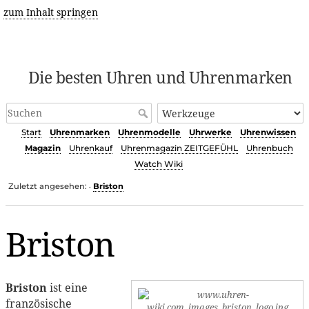
zum Inhalt springen
Die besten Uhren und Uhrenmarken
Start
Uhrenmarken
Uhrenmodelle
Uhrwerke
Uhrenwissen
Magazin
Uhrenkauf
Uhrenmagazin ZEITGEFÜHL
Uhrenbuch
Watch Wiki
Zuletzt angesehen:
Briston
•
Briston
Briston
ist eine
französische