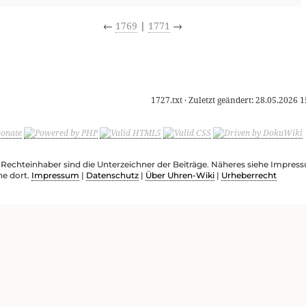
←
1769
|
1771
→
1727.txt
· Zuletzt geändert:
28.05.2026 1
e Rechteinhaber sind die Unterzeichner der Beiträge. Näheres siehe Impre
he dort.
Impressum
|
Datenschutz
|
Über Uhren-Wiki
|
Urheberrecht