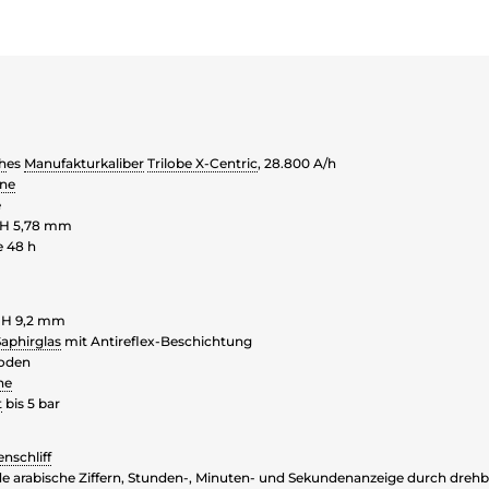
h
es
Manufakturkaliber
Trilobe X-Centric
, 28.800 A/h
ine
e
 H 5,78 mm
 48 h
 H 9,2 mm
Saphirglas
mit Antireflex-Beschichtung
oden
ne
t
bis 5 bar
nschliff
e arabische Ziffern, Stunden-, Minuten- und Sekundenanzeige durch drehb