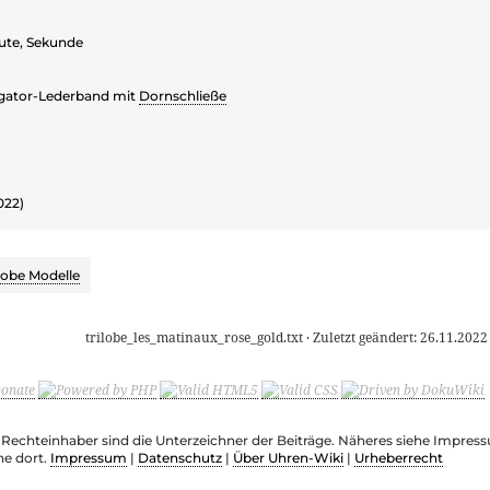
ute, Sekunde
igator-Lederband mit
Dornschließe
022)
ilobe Modelle
trilobe_les_matinaux_rose_gold.txt
· Zuletzt geändert:
26.11.2022
e Rechteinhaber sind die Unterzeichner der Beiträge. Näheres siehe Impre
he dort.
Impressum
|
Datenschutz
|
Über Uhren-Wiki
|
Urheberrecht