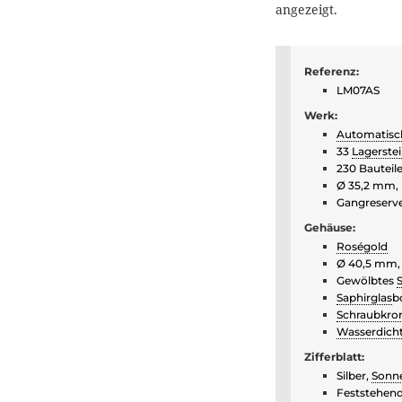
angezeigt.
Referenz:
LM07AS
Werk:
Automatisc
33
Lagerste
230 Bauteil
Ø 35,2 mm,
Gangreserve
Gehäuse:
Roségold
Ø 40,5 mm,
Gewölbtes
Saphirglas
b
Schraubkro
Wasserdich
Zifferblatt:
Silber,
Sonne
Feststehend