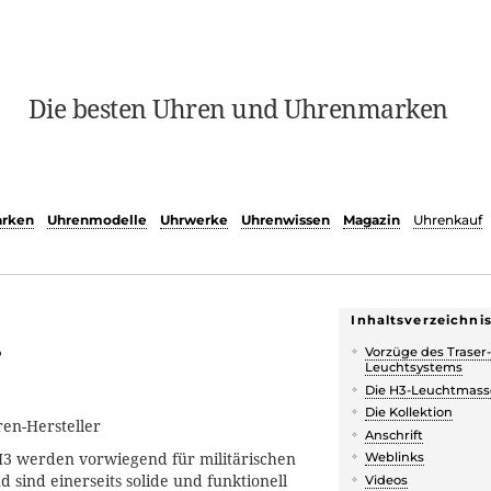
Die besten Uhren und Uhrenmarken
rken
Uhrenmodelle
Uhrwerke
Uhrenwissen
Magazin
Uhrenkauf
Inhaltsverzeichni
r
Vorzüge des Traser
Leuchtsystems
Die H3-Leuchtmass
Die Kollektion
ren-Hersteller
Anschrift
3 werden vorwiegend für militärischen
Weblinks
d sind einerseits solide und funktionell
Videos