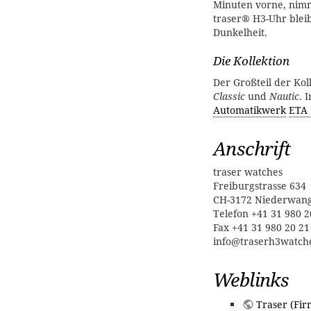
Minuten vorne, nimm
traser® H3-Uhr blei
Dunkelheit.
Die Kollektion
Der Großteil der Ko
Classic
und
Nautic
. 
Automatikwerk
ETA 
Anschrift
traser watches
Freiburgstrasse 634
CH-3172 Niederwan
Telefon +41 31 980 2
Fax +41 31 980 20 21
info@traserh3watch
Weblinks
Traser (Fir