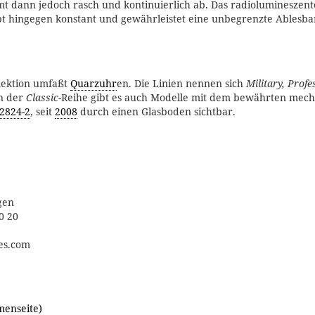
t dann jedoch rasch und kontinuierlich ab. Das radiolumineszent
bt hingegen konstant und gewährleistet eine unbegrenzte Ablesbar
llektion umfaßt
Quarzuhr
en. Die Linien nennen sich
Military, Profe
In der
Classic
-Reihe gibt es auch Modelle mit dem bewährten mec
2824-2
, seit
2008
durch einen Glasboden sichtbar.
gen
0 20
es.com
menseite)