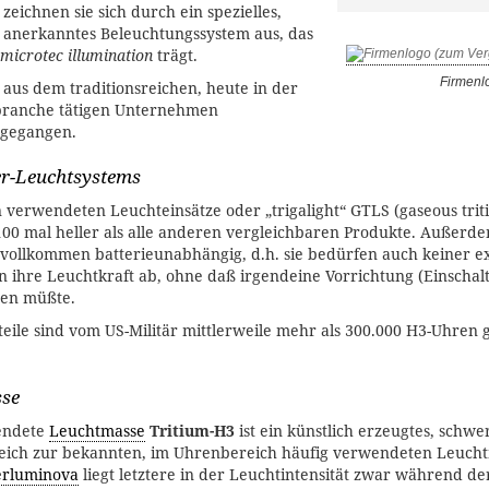
zeichnen sie sich durch ein spezielles,
d anerkanntes Beleuchtungssystem aus, das
microtec illumination
trägt.
Firmenl
aus dem traditionsreichen, heute in der
fbranche tätigen Unternehmen
rgegangen.
er-Leuchtsystems
 verwendeten Leuchteinsätze oder „trigalight“ GTLS (gaseous trit
 100 mal heller als alle anderen vergleichbaren Produkte. Außerde
 vollkommen batterieunabhängig, d.h. sie bedürfen auch keiner e
 ihre Leuchtkraft ab, ohne daß irgendeine Vorrichtung (Einschal
den müßte.
eile sind vom US-Militär mittlerweile mehr als 300.000 H3-Uhren 
sse
wendete
Leuchtmasse
Tritium-H3
ist ein künstlich erzeugtes, schwe
gleich zur bekannten, im Uhrenbereich häufig verwendeten Leuch
rluminova
liegt letztere in der Leuchtintensität zwar während de