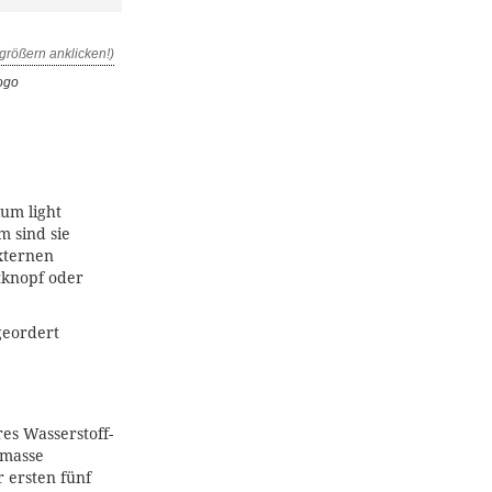
ogo
ium light
m sind sie
xternen
tknopf oder
geordert
res Wasserstoff-
tmasse
r ersten fünf