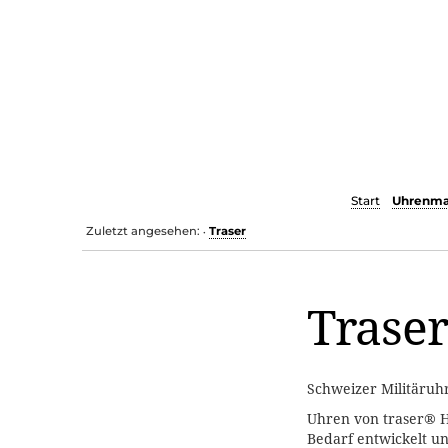
Start
Uhrenma
Zuletzt angesehen:
Traser
•
Trase
Schweizer Militäruh
Uhren von traser® H
Bedarf entwickelt un