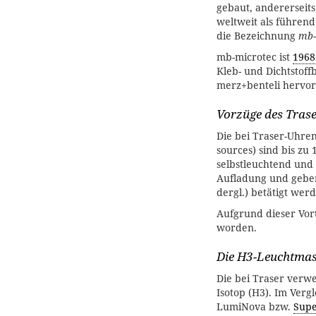
gebaut, andererseits 
weltweit als führen
die Bezeichnung
mb-
mb-microtec ist
1968
Kleb- und Dichtstof
merz+benteli hervo
Vorzüge des Tras
Die bei Traser-Uhren
sources) sind bis zu
selbstleuchtend und
Aufladung und geben
dergl.) betätigt wer
Aufgrund dieser Vort
worden.
Die H3-Leuchtma
Die bei Traser ver
Isotop (H3). Im Ver
LumiNova bzw.
Supe