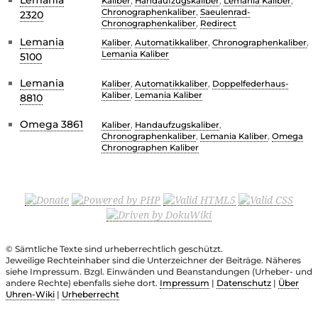
Kaliber
,
Handaufzugskaliber
,
Lemania Kaliber
,
Chronographenkaliber
,
Saeulenrad-
2320
Chronographenkaliber
,
Redirect
Lemania
Kaliber
,
Automatikkaliber
,
Chronographenkaliber
,
Lemania Kaliber
5100
Lemania
Kaliber
,
Automatikkaliber
,
Doppelfederhaus-
Kaliber
,
Lemania Kaliber
8810
Omega 3861
Kaliber
,
Handaufzugskaliber
,
Chronographenkaliber
,
Lemania Kaliber
,
Omega
Chronographen Kaliber
© Sämtliche Texte sind urheberrechtlich geschützt.
Jeweilige Rechteinhaber sind die Unterzeichner der Beiträge. Näheres
siehe Impressum. Bzgl. Einwänden und Beanstandungen (Urheber- und
andere Rechte) ebenfalls siehe dort.
Impressum
|
Datenschutz
|
Über
Uhren-Wiki
|
Urheberrecht