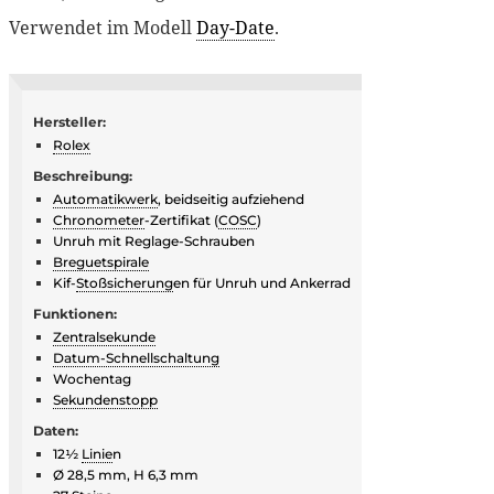
Verwendet im Modell
Day-Date
.
Hersteller:
Rolex
Beschreibung:
Automatikwerk
, beidseitig aufziehend
Chronometer
-Zertifikat (
COSC
)
Unruh mit Reglage-Schrauben
Breguetspirale
Kif-
Stoßsicherung
en für Unruh und Ankerrad
Funktionen:
Zentralsekunde
Datum-Schnellschaltung
Wochentag
Sekundenstopp
Daten:
12½
Linie
n
Ø 28,5 mm, H 6,3 mm