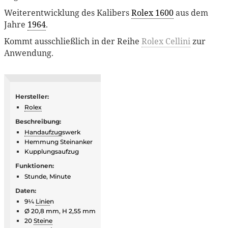
Weiterentwicklung des Kalibers
Rolex 1600
aus dem
Jahre
1964
.
Kommt ausschließlich in der Reihe
Rolex Cellini
zur
Anwendung.
Hersteller:
Rolex
Beschreibung:
Handaufzug
swerk
Hemmung Steinanker
Kupplungsaufzug
Funktionen:
Stunde, Minute
Daten:
9¼
Linie
n
Ø 20,8 mm, H 2,55 mm
20
Steine