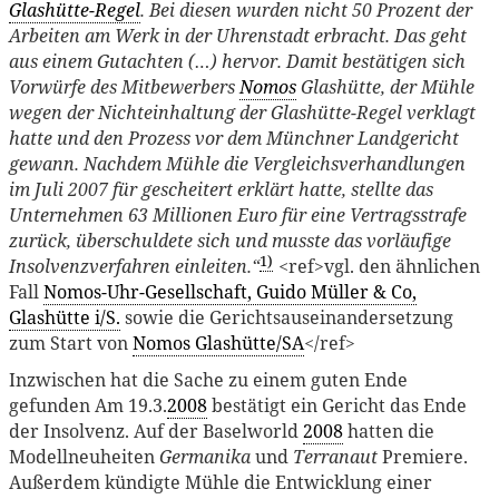
Glashütte-Regel
. Bei diesen wurden nicht 50 Prozent der
Arbeiten am Werk in der Uhrenstadt erbracht. Das geht
aus einem Gutachten (…) hervor. Damit bestätigen sich
Vorwürfe des Mitbewerbers
Nomos
Glashütte, der Mühle
wegen der Nichteinhaltung der Glashütte-Regel verklagt
hatte und den Prozess vor dem Münchner Landgericht
gewann. Nachdem Mühle die Vergleichsverhandlungen
im Juli 2007 für gescheitert erklärt hatte, stellte das
Unternehmen 63 Millionen Euro für eine Vertragsstrafe
zurück, überschuldete sich und musste das vorläufige
1)
Insolvenzverfahren einleiten.“
<ref>vgl. den ähnlichen
Fall
Nomos-Uhr-Gesellschaft, Guido Müller & Co,
Glashütte i/S.
sowie die Gerichtsauseinandersetzung
zum Start von
Nomos Glashütte/SA
</ref>
Inzwischen hat die Sache zu einem guten Ende
gefunden Am 19.3.
2008
bestätigt ein Gericht das Ende
der Insolvenz. Auf der Baselworld
2008
hatten die
Modellneuheiten
Germanika
und
Terranaut
Premiere.
Außerdem kündigte Mühle die Entwicklung einer