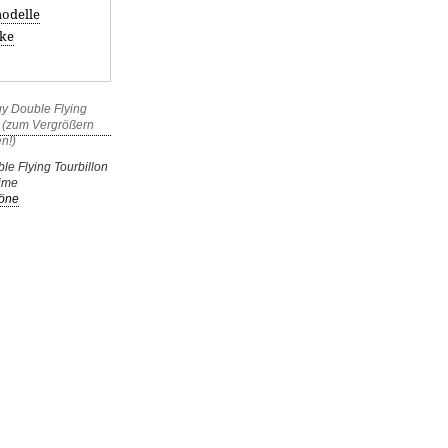
odelle
ke
e Flying Tourbillon
ime
öne