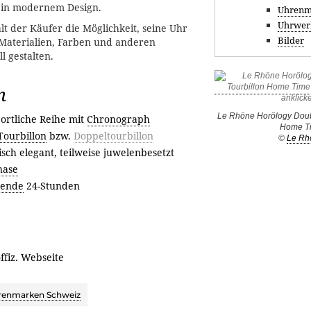
in modernem Design.
Uhrenm
Uhrwer
t der Käufer die Möglichkeit, seine Uhr
Bilder
Materialien, Farben und anderen
l gestalten.
n
Le Rhöne Horölogy Doubl
ortliche Reihe mit
Chronograph
Home T
Tourbillon
bzw.
Doppeltourbillon
©
Le Rh
isch elegant, teilweise juwelenbesetzt
ase
gende
24-Stunden
offiz. Webseite
renmarken Schweiz