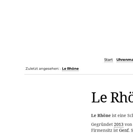
Start
Uhrenma
Zuletzt angesehen:
Le Rhöne
•
Le Rh
Le Rhöne
ist eine S
Gegründet
2013
von 
Firmensitz ist
Genf
. 