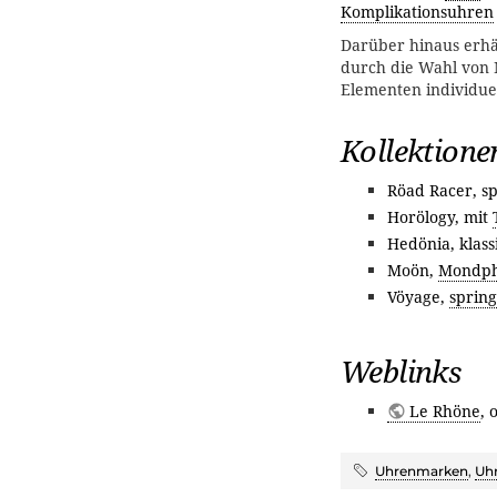
Komplikationsuhren
Darüber hinaus erhäl
durch die Wahl von 
Elementen individuel
Kollektione
Röad Racer, sp
Horölogy, mit
Hedönia, klass
Moön,
Mondph
Vöyage,
sprin
Weblinks
Le Rhöne
, 
Uhrenmarken
,
Uh