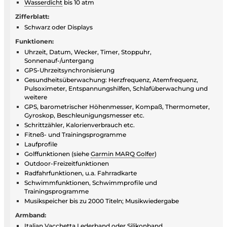
Wasserdicht
bis 10 atm
Zifferblatt:
Schwarz oder Displays
Funktionen:
Uhrzeit, Datum, Wecker, Timer, Stoppuhr,
Sonnenauf-/untergang
GPS-Uhrzeitsynchronisierung
Gesundheitsüberwachung: Herzfrequenz, Atemfrequenz,
Pulsoximeter, Entspannungshilfen, Schlafüberwachung und
weitere
GPS, barometrischer Höhenmesser, Kompaß, Thermometer,
Gyroskop, Beschleunigungsmesser etc.
Schrittzähler, Kalorienverbrauch etc.
Fitneß- und Trainingsprogramme
Laufprofile
Golffunktionen (siehe
Garmin MARQ Golfer
)
Outdoor-Freizeitfunktionen
Radfahrfunktionen, u.a. Fahrradkarte
Schwimmfunktionen, Schwimmprofile und
Trainingsprogramme
Musikspeicher bis zu 2000 Titeln; Musikwiedergabe
Armband:
Italian Vacchetta Lederband oder Silikonband