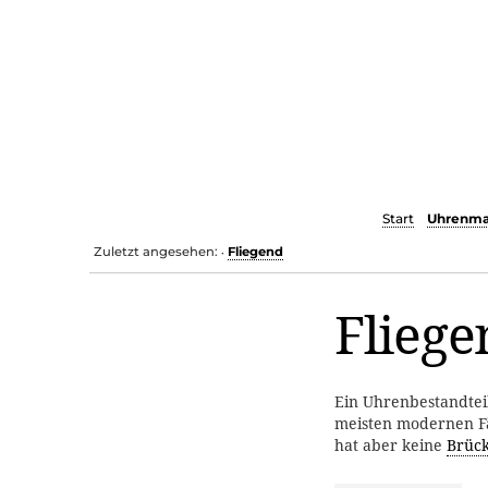
Start
Uhrenma
Zuletzt angesehen:
Fliegend
•
Fliege
Ein Uhrenbestandtei
meisten modernen Fä
hat aber keine
Brüc