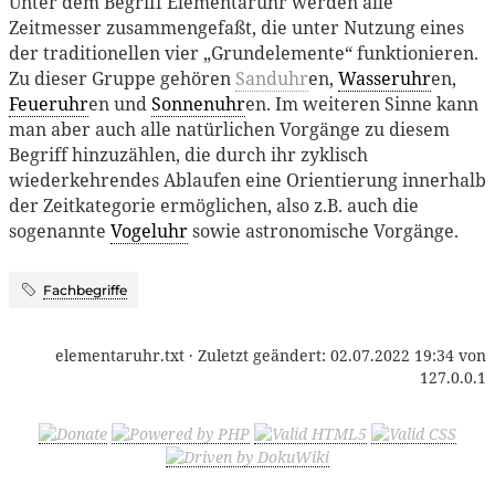
Unter dem Begriff Elementaruhr werden alle
Zeitmesser zusammengefaßt, die unter Nutzung eines
der traditionellen vier „Grundelemente“ funktionieren.
Zu dieser Gruppe gehören
Sanduhr
en,
Wasseruhr
en,
Feueruhr
en und
Sonnenuhr
en. Im weiteren Sinne kann
man aber auch alle natürlichen Vorgänge zu diesem
Begriff hinzuzählen, die durch ihr zyklisch
wiederkehrendes Ablaufen eine Orientierung innerhalb
der Zeitkategorie ermöglichen, also z.B. auch die
sogenannte
Vogeluhr
sowie astronomische Vorgänge.
Fachbegriffe
elementaruhr.txt
· Zuletzt geändert:
02.07.2022 19:34
von
127.0.0.1