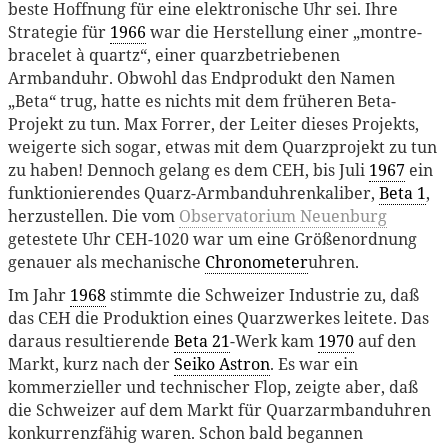
beste Hoffnung für eine elektronische Uhr sei. Ihre
Strategie für
1966
war die Herstellung einer „montre-
bracelet à quartz“, einer quarzbetriebenen
Armbanduhr. Obwohl das Endprodukt den Namen
„Beta“ trug, hatte es nichts mit dem früheren Beta-
Projekt zu tun. Max Forrer, der Leiter dieses Projekts,
weigerte sich sogar, etwas mit dem Quarzprojekt zu tun
zu haben! Dennoch gelang es dem CEH, bis Juli
1967
ein
funktionierendes Quarz-Armbanduhrenkaliber,
Beta 1
,
herzustellen. Die vom
Observatorium Neuenburg
getestete Uhr CEH-1020 war um eine Größenordnung
genauer als mechanische
Chronometer
uhren.
Im Jahr
1968
stimmte die Schweizer Industrie zu, daß
das CEH die Produktion eines Quarzwerkes leitete. Das
daraus resultierende
Beta 21
-Werk kam
1970
auf den
Markt, kurz nach der
Seiko Astron
. Es war ein
kommerzieller und technischer Flop, zeigte aber, daß
die Schweizer auf dem Markt für Quarzarmbanduhren
konkurrenzfähig waren. Schon bald begannen