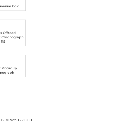
Avenue Gold
x Offroad
c Chronograph
RS
Piccadilly
onograph
 15:30
von
127.0.0.1