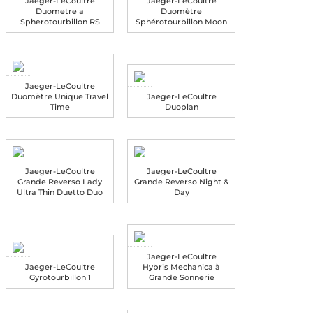
Jaeger-LeCoultre
Jaeger-LeCoultre
Duometre a
Duomètre
Spherotourbillon RS
Sphérotourbillon Moon
Jaeger-LeCoultre
Duomètre Unique Travel
Jaeger-LeCoultre
Time
Duoplan
Jaeger-LeCoultre
Jaeger-LeCoultre
Grande Reverso Lady
Grande Reverso Night &
Ultra Thin Duetto Duo
Day
Jaeger-LeCoultre
Jaeger-LeCoultre
Hybris Mechanica à
Gyrotourbillon 1
Grande Sonnerie