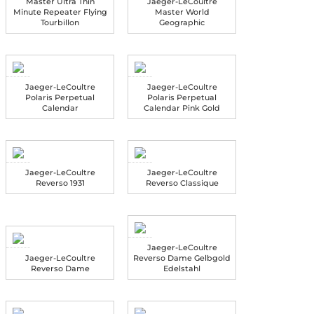
Master Ultra Thin
Jaeger-LeCoultre
Minute Repeater Flying
Master World
Tourbillon
Geographic
Jaeger-LeCoultre
Jaeger-LeCoultre
Polaris Perpetual
Polaris Perpetual
Calendar
Calendar Pink Gold
Jaeger-LeCoultre
Jaeger-LeCoultre
Reverso 1931
Reverso Classique
Jaeger-LeCoultre
Jaeger-LeCoultre
Reverso Dame Gelbgold
Reverso Dame
Edelstahl