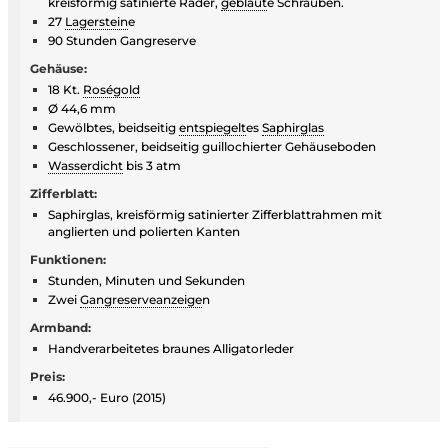
kreisförmig satinierte Räder,
gebläut
e Schrauben.
27
Lagerstein
e
90 Stunden Gangreserve
Gehäuse:
18 Kt.
Roségold
Ø 44,6 mm
Gewölbtes, beidseitig
entspiegelt
es
Saphirglas
Geschlossener, beidseitig guillochierter Gehäuseboden
Wasserdicht
bis 3 atm
Zifferblatt:
Saphirglas, kreisförmig satinierter Zifferblattrahmen mit
anglierten und polierten Kanten
Funktionen:
Stunden, Minuten und Sekunden
Zwei
Gangreserveanzeige
n
Armband:
Handverarbeitetes braunes Alligatorleder
Preis:
46.900,- Euro (2015)