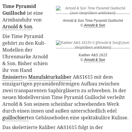
Time Pyramid
Guilloché
ist eine
Armbanduhr von
Arnold & Son Time Pyramid Guilloché
Arnold & Son
.
©
Arnold & Son
Die Time Pyramid
gehört zu den Kult-
Modellen der
Kaliber A&S 1615
Uhrenmarke Arnold
©
Arnold & Son
& Son. Bisher schien
ihr von Hand
finissiert
es
Manufakturkaliber
A&S1615 mit dem
einzigartigen pyramidenförmigen Aufbau zwischen
zwei transparenten Saphirgläsern zu schweben. In der
neuen Modellversion Time Pyramid Guilloché verleiht
Arnold & Son seinem scheinbar schwebenden Werk
durch einen innen und außen unterschiedlich edel
guillochiert
en Gehäuseboden eine spektakuläre Kulisse.
Das skelettierte Kaliber A&S1615 folgt in der