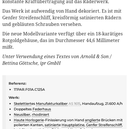
konstante Kraftübertragung auf das Räderwerk.
Das Werk ist aufwendig von Hand dekoriert. Es ist mit
Genfer Streifenschliff, kreisförmig satinierten Rädern
und gebläuten Schrauben versehen.
Die neue Modellvariante verfügt über ein 18-karätiges
Rotgoldgehäuse, das im Durchmesser 44,6 Millimeter
mißt.
Unter Verwendung eines Textes von Arnold & Son /
Bettina Göttsche, ipr GmbH
Referenz:
1TPAR.F01A.C125A
Werk:
Skelettiert
es
Manufakturkaliber
AS 1615
, Handaufzug, 21.600 A/h
Doppeltes
Federhaus
Neusilber
,
rhodiniert
Haute Horlogerie
-Finissierung von Hand
angliert
e Brücken mit
polierten Kanten,
satiniert
e
Hauptplatine
,
Genfer Streifenschliff
,