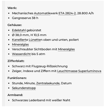
Werk:
Mechanisches
Automatik
werk
ETA 2824-2
, 28.800 A/h
Gangreserve 38 h
Gehäuse:
Edelstahl
gebürstet
Ø 38,0 mm, H 10,5 mm
Kanelliert
e
Lünette
n oben und unten, poliert
Mineralglas
Verschraubter Sichtboden mit
Mineralglas
Wasserdicht
bis 5 atm
Zifferblatt:
Schwarz mit Flugzeug-Rißzeichnung
Zeiger, Indexe und Ziffern mit
Leuchtmasse
Superluminova
Funktionen:
Stunde, Minute,
Zentralsekunde
, Datum
Sekundenstopp
Armband:
Schwarzes Lederband mit weißer Naht