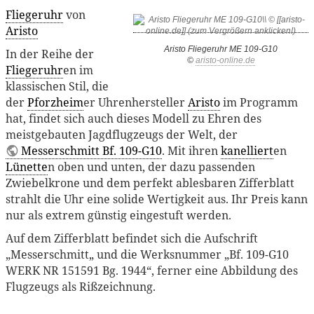
Fliegeruhr
von
Aristo
Aristo Fliegeruhr ME 109-G10
In der Reihe der
©
aristo-online.de
Fliegeruhr
en im
klassischen Stil, die
der
Pforzheim
er Uhrenhersteller
Aristo
im Programm
hat, findet sich auch dieses Modell zu Ehren des
meistgebauten Jagdflugzeugs der Welt, der
Messerschmitt Bf. 109-G10
. Mit ihren
kanelliert
en
Lünette
n oben und unten, der dazu passenden
Zwiebelkrone und dem perfekt ablesbaren Zifferblatt
strahlt die Uhr eine solide Wertigkeit aus. Ihr Preis kann
nur als extrem günstig eingestuft werden.
Auf dem Zifferblatt befindet sich die Aufschrift
„Messerschmitt„ und die Werksnummer „Bf. 109-G10
WERK NR 151591 Bg. 1944“, ferner eine Abbildung des
Flugzeugs als Rißzeichnung.