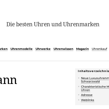
Die besten Uhren und Uhrenmarken
rken
Uhrenmodelle
Uhrwerke
Uhrenwissen
Magazin
Uhrenkauf
Inhaltsverzeichni
ann
Neue Luxusuhrenm
Schwarzwald
Charakteristische 
Uhren
Adresse
Weblinks