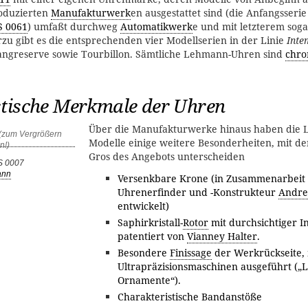
oduzierten
Manufakturwerk
en ausgestattet sind (die Anfangsseri
S 0061
) umfaßt durchweg
Automatikwerk
e und mit letzterem soga
zu gibt es die entsprechenden vier Modellserien in der Linie
Inte
ngreserve sowie Tourbillon. Sämtliche Lehmann-Uhren sind
chro
stische Merkmale der Uhren
Über die Manufakturwerke hinaus haben die
Modelle einige weitere Besonderheiten, mit de
Gros des Angebots unterscheiden
S 0007
ann
Versenkbare Krone (in Zusammenarbeit
Uhrenerfinder und -Konstrukteur
Andre
entwickelt)
Saphirkristall-
Rotor
mit durchsichtiger I
patentiert von
Vianney Halter
.
Besondere
Finissage
der Werkrückseite, 
Ultrapräzisionsmaschinen ausgeführt (
Ornamente“).
Charakteristische Bandanstöße