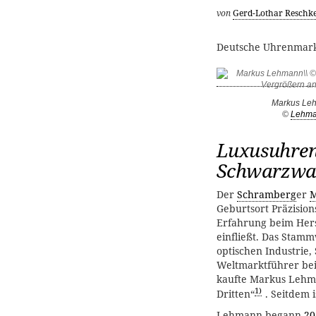
von
Gerd-Lothar Reschk
Deutsche Uhrenmar
Markus Le
©
Lehm
Luxusuhre
Schwarzwa
Der
Schramberg
er
M
Geburtsort Präzision
Erfahrung beim Her
einfließt. Das Stam
optischen Industrie,
Weltmarktführer be
kaufte Markus Lehma
1)
Dritten“
. Seitdem 
Lehmann begann
20