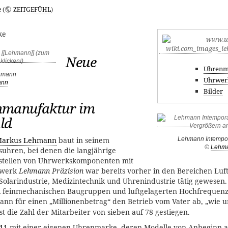
e
(
ZEITGEFÜHL
)
ke
Neue
Uhrenm
hmann
Uhrwer
ann
Bilder
nmanufaktur im
ld
Lehmann Intempor
arkus Lehmann
baut in seinem
©
Lehm
suhren, bei denen die langjährige
stellen von Uhrwerkskomponenten mit
mwerk
Lehmann Präzision
war bereits vorher in den Bereichen Luft
 Solarindustrie, Medizintechnik und Uhrenindustrie tätig gewesen. 
i feinmechanischen Baugruppen und luftgelagerten Hochfrequenz
nn für einen „Millionenbetrag“ den Betrieb vom Vater ab, „wie 
ist die Zahl der Mitarbeiter von sieben auf 78 gestiegen.
11
mit einer eigenen Uhrenmarke, deren Modelle von Anbeginn a