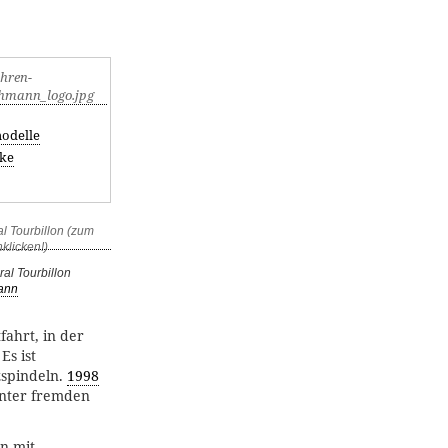
odelle
ke
al Tourbillon
ann
fahrt, in der
Es ist
spindeln.
1998
unter fremden
n mit