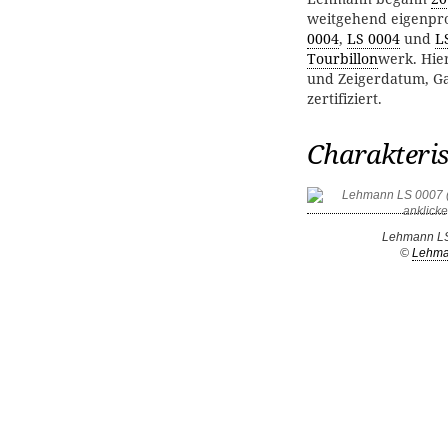
weitgehend eigenpr
0004
,
LS 0004
und
L
Tourbillon
werk. Hier
und Zeigerdatum, Ga
zertifiziert.
Charakteri
Lehmann L
©
Lehm