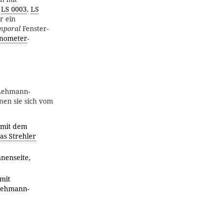
e
LS 0003
,
LS
r ein
mporal
Fenster-
nometer
-
 Lehmann-
nen sie sich vom
 mit dem
as Strehler
nnenseite,
mit
„Lehmann-