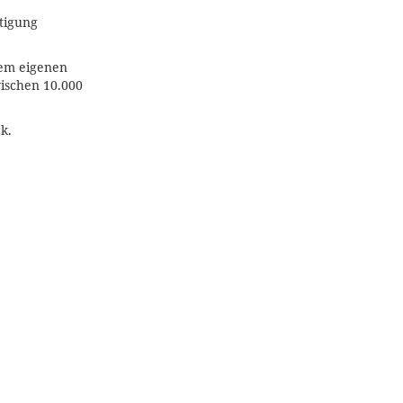
rtigung
em eigenen
wischen 10.000
k.