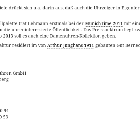
iefe drückt sich u.a. darin aus, daß auch die Uhrzeiger in Eigenfe
llpalette trat Lehmann erstmals bei der
MunichTime
2011
mit ein
n die uhreninteressierte Öffentlichkeit. Das Preisspektrum liegt z
Ab
2013
soll es auch eine Damenuhren-Kollektion geben.
ktur residiert im von
Arthur Junghans
1911
gebauten Gut Bernec
suhren GmbH
berg
 0 94
0 53