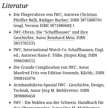
Literatur
Die Fliegeruhren von IWC; Autoren
Christian
Pfeiffer-Belli
,
Rüdiger Bucher
; ISBN 3871880701
(engl. Version ISBN 387188068X )
IWC-Uhren. Die "Schaffhauser" und ihre
Geschichte
; Autor
Reinhard Meis
; ISBN
3853782531
IWC, International Watch Co. Schaffhausen, Engl.
ed.; Autoren Hans-F. Tölke, Jürgen King; ISBN
3906500152
Die Grande Complication von IWC; Autor
Manfred Fritz von Edition Stemmle, Kilchb.; ISBN
3908162076
Armbanduhren-Spezial IWC - Geschichte, Design,
Technik; Autor Jörg M. Mehltretter; ISBN
3898800458
IWC - Die Noblen aus der Schweiz. Handbuch für
den Uhrensammler; Autor Jörg M. Mehltretter;