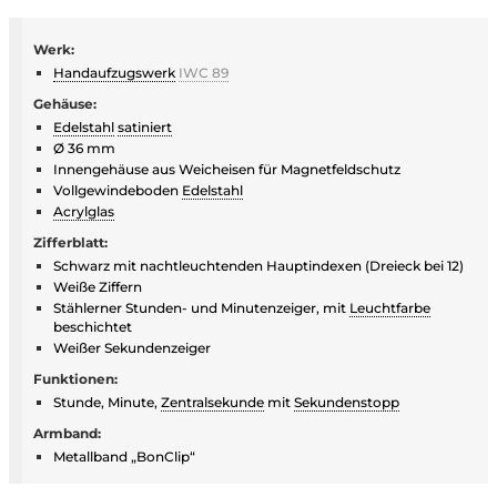
Werk:
Handaufzugswerk
IWC 89
Gehäuse:
Edelstahl
satiniert
Ø 36 mm
Innengehäuse aus Weicheisen für Magnetfeldschutz
Vollgewindeboden
Edelstahl
Acrylglas
Zifferblatt:
Schwarz mit nachtleuchtenden Hauptindexen (Dreieck bei 12)
Weiße Ziffern
Stählerner Stunden- und Minutenzeiger, mit
Leuchtfarbe
beschichtet
Weißer Sekundenzeiger
Funktionen:
Stunde, Minute,
Zentralsekunde
mit
Sekundenstopp
Armband:
Metallband „BonClip“