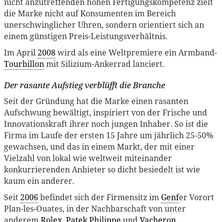
nicht anzutreffenden hohen Fertigungskompetenz zielt
die Marke nicht auf Konsumenten im Bereich
unerschwinglicher Uhren, sondern orientiert sich an
einem günstigen Preis-Leistungsverhältnis.
Im April
2008
wird als eine Weltpremiere ein Armband-
Tourbillon
mit Silizium-Ankerrad lanciert.
Der rasante Aufstieg verblüfft die Branche
Seit der Gründung hat die Marke einen rasanten
Aufschwung bewältigt, inspiriert von der Frische und
Innovationskraft ihrer noch jungen Inhaber. So ist die
Firma im Laufe der ersten 15 Jahre um jährlich 25-50%
gewachsen, und das in einem Markt, der mit einer
Vielzahl von lokal wie weltweit miteinander
konkurrierenden Anbieter so dicht besiedelt ist wie
kaum ein anderer.
Seit
2006
befindet sich der Firmensitz im
Genf
er Vorort
Plan-les-Ouates, in der Nachbarschaft von unter
anderem
Rolex
,
Patek Philippe
und
Vacheron