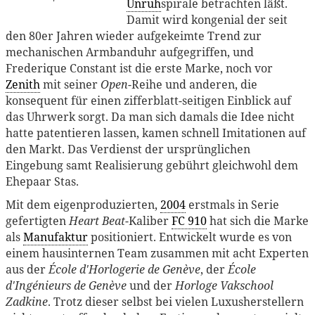
Unruh
spirale betrachten läßt.
Damit wird kongenial der seit
den 80er Jahren wieder aufgekeimte Trend zur
mechanischen Armbanduhr aufgegriffen, und
Frederique Constant ist die erste Marke, noch vor
Zenith
mit seiner
Open
-Reihe und anderen, die
konsequent für einen zifferblatt-seitigen Einblick auf
das Uhrwerk sorgt. Da man sich damals die Idee nicht
hatte patentieren lassen, kamen schnell Imitationen auf
den Markt. Das Verdienst der ursprünglichen
Eingebung samt Realisierung gebührt gleichwohl dem
Ehepaar Stas.
Mit dem eigenproduzierten,
2004
erstmals in Serie
gefertigten
Heart Beat
-Kaliber
FC 910
hat sich die Marke
als
Manufaktur
positioniert. Entwickelt wurde es von
einem hausinternen Team zusammen mit acht Experten
aus der
École d'Horlogerie de Genève
, der
École
d'Ingénieurs de Genève
und der
Horloge Vakschool
Zadkine
. Trotz dieser selbst bei vielen Luxusherstellern