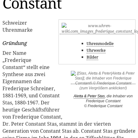
Constant
Schweizer
Uhrenmarke
Gründung
Uhrenmodelle
Uhrwerke
Der Name
Bilder
„Frederique
Constant“ stellt eine
Synthese aus zwei
Eigennamen dar
Frederique Schreiner,
1881-1969, und Constant
Aletta & Peter Stas
, die Inhaber von
Frederique Constant
Stas, 1880-1967. Der
© Frederique Constant
heutige Geschäftsführer
von Frederique Constant,
Dr. Peter Constant Stas, stammt in der vierten
Generation von Constant Stas ab. Constant Stas gründete
seine Firma im Jahr
1904
, in der er Zifferblätter für