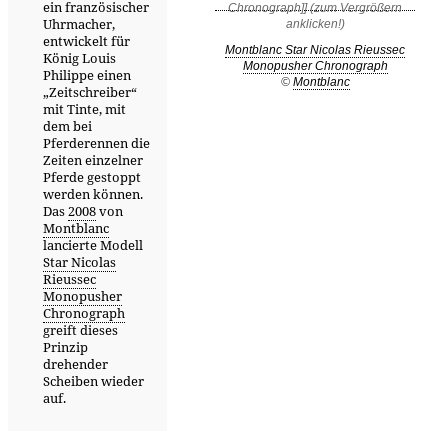
ein französischer
Uhrmacher,
entwickelt für
Montblanc Star Nicolas Rieussec
König Louis
Monopusher Chronograph
Philippe einen
©
Montblanc
„Zeitschreiber“
mit Tinte, mit
dem bei
Pferderennen die
Zeiten einzelner
Pferde gestoppt
werden können.
Das
2008
von
Montblanc
lancierte Modell
Star Nicolas
Rieussec
Monopusher
Chronograph
greift dieses
Prinzip
drehender
Scheiben wieder
auf.