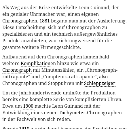
Als Weg aus der Krise entwickelte Leon Guinand, der
ein genialer Uhrmacher war, einen eigenen
Chronograph
en.
1881
begann man mit der Auslieferung.
Diese Entscheidung, sich auf Chronographen zu
spezialisieren und ein technisch außergewöhnliches
Produkt anzubieten, war richtungweisend für die
gesamte weitere Firmengeschichte.
Aufbauend auf dem Chronographen kamen bald
weitere
Komplikation
en hinzu wie etwa ein
Chronograph
mit Minutenzähler, ein „Chronograph-
rattrapante“ und „Compteurs-rattrapante“, also
Chronographen und Stoppuhren mit
Schleppzeiger
.
Um die Jahrhundertwende umfaßte die Produktion
bereits eine komplette Serie von komplizierten Uhren.
Etwa um
1900
machte Leon Guinand mit der
Entwicklung eines neuen
Tachymeter
-Chronographen
in der Fachwelt von sich reden.
Bereits
1910
wurde damit begonnen, die Produktion von