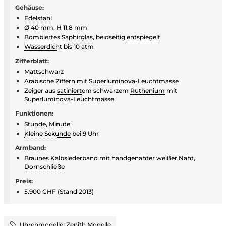
Gehäuse:
Edelstahl
Ø 40 mm, H 11,8 mm
Bombiert
es
Saphirglas
, beidseitig
entspiegelt
Wasserdicht
bis 10 atm
Zifferblatt:
Mattschwarz
Arabische Ziffern mit
Superluminova
-Leuchtmasse
Zeiger aus
satiniert
em schwarzem
Ruthenium
mit
Superluminova
-Leuchtmasse
Funktionen:
Stunde, Minute
Kleine Sekunde
bei 9 Uhr
Armband:
Braunes Kalbslederband mit handgenähter weißer Naht,
Dornschließe
Preis:
5.900 CHF (Stand 2013)
Uhrenmodelle
,
Zenith Modelle