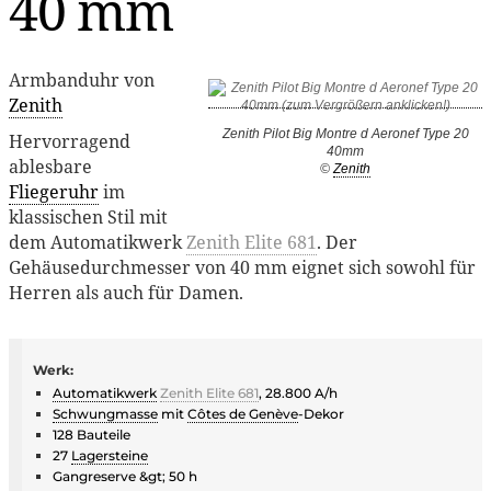
40 mm
Armbanduhr von
Zenith
Zenith Pilot Big Montre d Aeronef Type 20
Hervorragend
40mm
ablesbare
©
Zenith
Fliegeruhr
im
klassischen Stil mit
dem Automatikwerk
Zenith Elite 681
. Der
Gehäusedurchmesser von 40 mm eignet sich sowohl für
Herren als auch für Damen.
Werk:
Automatikwerk
Zenith Elite 681
, 28.800 A/h
Schwungmasse
mit
Côtes de Genève
-Dekor
128 Bauteile
27
Lagersteine
Gangreserve &gt; 50 h