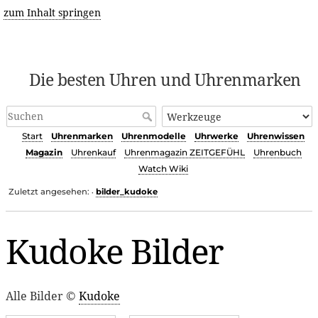
zum Inhalt springen
Die besten Uhren und Uhrenmarken
Start
Uhrenmarken
Uhrenmodelle
Uhrwerke
Uhrenwissen
Magazin
Uhrenkauf
Uhrenmagazin ZEITGEFÜHL
Uhrenbuch
Watch Wiki
Zuletzt angesehen:
bilder_kudoke
•
Kudoke Bilder
Alle Bilder ©
Kudoke