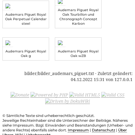
Audemars Piguet Royal
Audemars Piguet Royal
Oak Tourbillon und
Oak Perpetual Calendar
Chronograph Concept
steel
Karbon
Audemars Piguet Royal
Audemars Piguet Royal
Oak g
Oak wZB
bilder/bilder_audemars_piguet.txt
· Zuletzt geändert:
04.12.2022 15:31
von
127.0.0.1
© Sämtliche Texte sind urheberrechtlich geschützt.
Jeweilige Rechteinhaber sind die Unterzeichner der Beiträge. Näheres
siehe Impressum. Bzgl. Einwänden und Beanstandungen (Urheber- und
andere Rechte) ebenfalls siehe dort.
Impressum
|
Datenschutz
|
Über
Uhren-Wiki
|
Urheberrecht