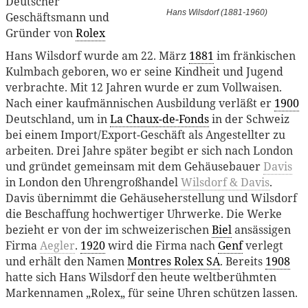
Deutscher
Hans Wilsdorf (1881-1960)
Geschäftsmann und
Gründer von
Rolex
Hans Wilsdorf wurde am 22. März
1881
im fränkischen
Kulmbach geboren, wo er seine Kindheit und Jugend
verbrachte. Mit 12 Jahren wurde er zum Vollwaisen.
Nach einer kaufmännischen Ausbildung verläßt er
1900
Deutschland, um in
La Chaux-de-Fonds
in der Schweiz
bei einem Import/Export-Geschäft als Angestellter zu
arbeiten. Drei Jahre später begibt er sich nach London
und gründet gemeinsam mit dem Gehäusebauer
Davis
in London den Uhrengroßhandel
Wilsdorf & Davis
.
Davis übernimmt die Gehäuseherstellung und Wilsdorf
die Beschaffung hochwertiger Uhrwerke. Die Werke
bezieht er von der im schweizerischen
Biel
ansässigen
Firma
Aegler
.
1920
wird die Firma nach
Genf
verlegt
und erhält den Namen
Montres Rolex SA
. Bereits
1908
hatte sich Hans Wilsdorf den heute weltberühmten
Markennamen „Rolex„ für seine Uhren schützen lassen.